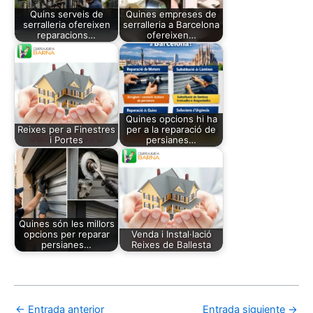
Quins serveis de
Quines empreses de
serralleria ofereixen
serralleria a Barcelona
reparacions…
ofereixen…
Quines opcions hi ha
Reixes per a Finestres
per a la reparació de
i Portes
persianes…
Quines són les millors
opcions per reparar
Venda i Instal·lació
persianes…
Reixes de Ballesta
←
Entrada anterior
Entrada siguiente
→