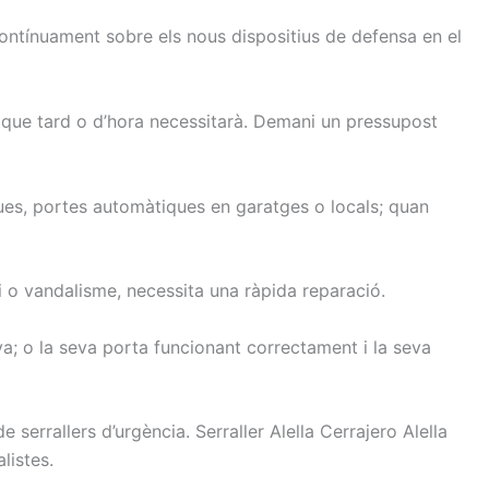
ontínuament
sobre els
nous
dispositius
de defensa
en el
que tard
o d’hora
necessitarà.
Demani
un pressupost
ues,
portes
automàtiques
en garatges
o locals
;
quan
i
o vandalisme
, necessita una
ràpida
reparació.
va
;
o
la seva porta
funcionant
correctament
i la seva
de serrallers
d’urgència.
Serraller
Alella
Cerrajero Alella
listes.