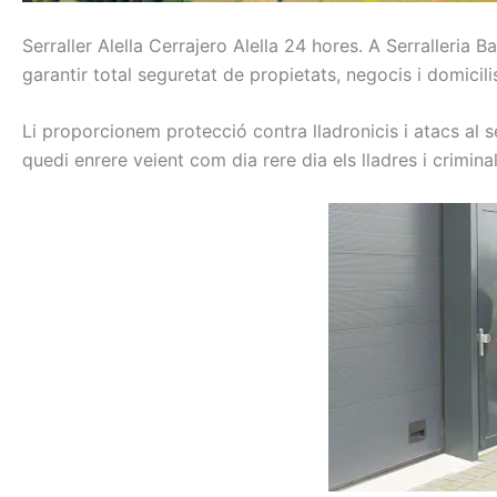
Serraller
Alella Cerrajero Alella
24
hores.
A Serralleria B
garantir total
seguretat
de propietats,
negocis
i
domicili
Li
proporcionem
protecció
contra
lladronicis
i atacs
al s
quedi
enrere
veient
com
dia rere dia
els
lladres
i
crimina