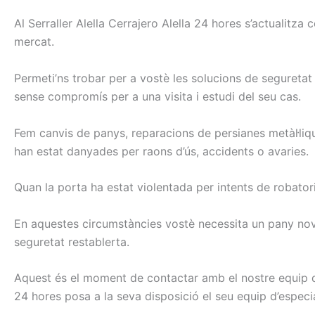
Al
Serraller
Alella Cerrajero Alella
24
hores
s’actualitza
c
mercat.
Permeti’ns
trobar
per a vostè les
solucions
de seguretat
sense
compromís
per a una
visita i
estudi
del seu cas.
Fem
canvis
de panys
, reparacions
de persianes
metàl·liq
han
estat
danyades
per
raons
d’ús,
accidents o
avaries.
Quan la porta
ha estat
violentada
per
intents
de robator
En aquestes
circumstàncies
vostè
necessita
un pany
no
seguretat
restablerta
.
Aquest és el
moment de contactar
amb el nostre
equip
24
hores
posa a la seva
disposició el seu
equip
d’especia