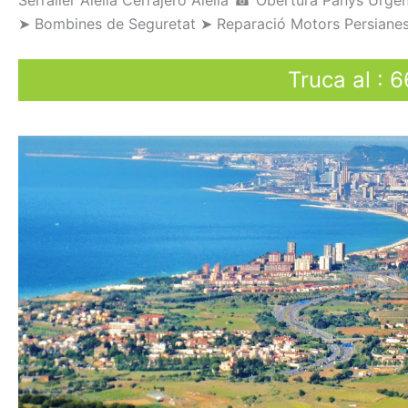
Serraller
Alella Cerrajero Alella
☎
Obertura
Panys
U
rgen
➤
Bombines
de Seguretat
➤
Reparació
Motors
Persiane
Truca al
:
6