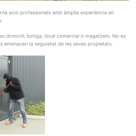
arna som p
rofessionals
amb
àmplia
experiència en
s.
eu domicili
, botiga
, local
comercial o
magatzem.
No es
ls
amenacen la
seguretat
de les seves propietats
.