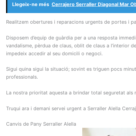
Llegeix-ne més
Cerrajero Serraller Diagonal Mar O
Realitzem obertures i reparacions urgents de portes i p
Disposem d’equip de guàrdia per a una resposta immediat
vandalisme, pèrdua de claus, oblit de claus a l’interior de
impedeix accedir al seu domicili o negoci.
Sigui quina sigui la situació; sovint es triguen pocs min
professionals.
La nostra prioritat aquesta a brindar total seguretat als 
Truqui ara i demani servei urgent a Serraller Alella Cerra
C
anvis de
Pany
Serraller
Alell
a