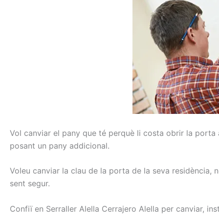
Vol
canviar
el pany
que té perquè
li costa
obrir
la porta
posant
un pany
addicional
.
Voleu
canviar la
clau de la porta
de la seva residència
, 
sent
segur.
Confiï en
Serraller
Alella
Cerrajero
Alella
per canviar
, ins