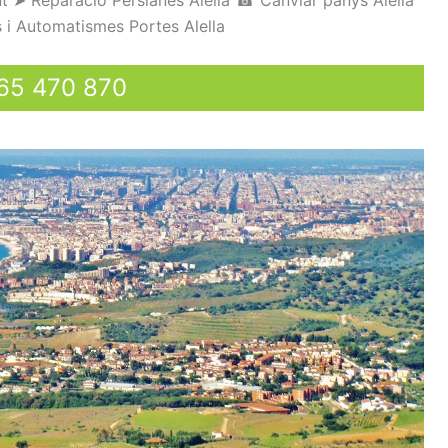
t
➤
Reparació
Persianes
Alell
a
☎
Canviar
panys
Alella
s
i
Automatismes
Portes
Alella
65 470 870