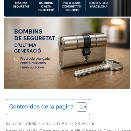
Contenidos de la página
Serraller
Alella Cerrajero Alella
24 Horas