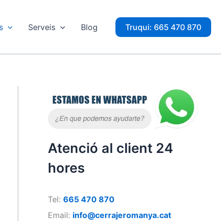
s
Serveis
Blog
Truqui: 665 470 870
Atenció al client 24
hores
Tel:
665 470 870
Email:
info@cerrajeromanya.cat