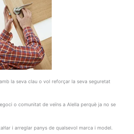
amb la seva clau
o vol
reforçar la seva
seguretat
negoci
o comunitat de
veïns
a Alella
perquè ja
no se
tal·lar
i arreglar
panys
de qualsevol
marca i
model
.