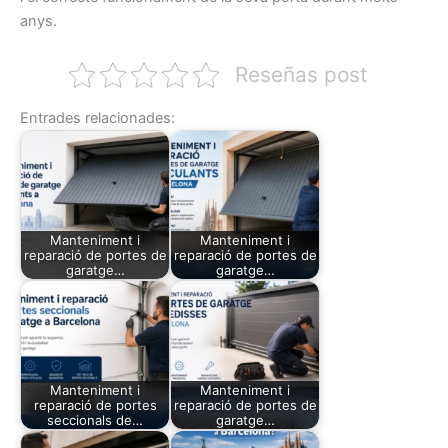
anys.
Reseñas post
Entrades relacionades:
Manteniment i
Manteniment i
reparació de portes de
reparació de portes de
garatge…
garatge…
Manteniment i
Manteniment i
reparació de portes
reparació de portes de
seccionals de…
garatge…