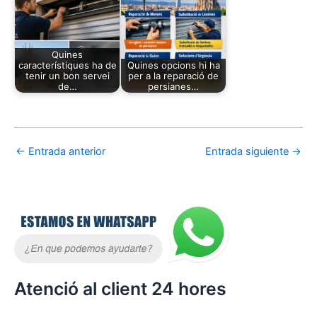
Quines
característiques ha de
Quines opcions hi ha
tenir un bon servei
per a la reparació de
de…
persianes…
←
Entrada anterior
Entrada siguiente
→
Atenció al client 24 hores