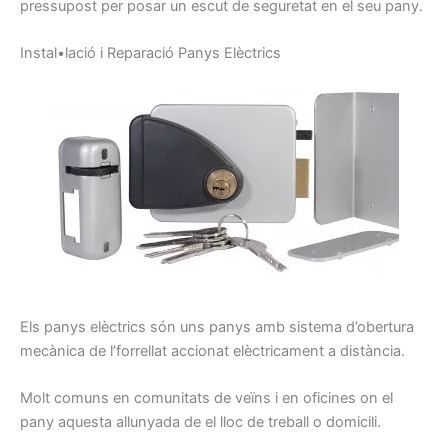
pressupost
per posar
un escut
de seguretat
en el seu
pany
.
I
nstal•lació
i
Reparació
P
anys
E
lèctrics
Els panys
elèctrics
són uns
panys
amb sistema
d’obertura
mecànica de
l’
forrellat
accionat
elèctricament
a distància.
Molt
comuns
en comunitats
de veïns
i
en oficines
on
el
pany
aquesta
allunyada de
el lloc
de treball o
domicili.