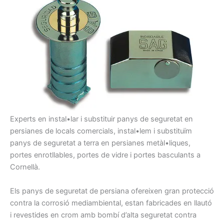
Experts en
instal•lar i
substituir
panys
de seguretat
en
persianes
de locals
comercials
, instal•lem
i
substituïm
pany
s
de seguretat
a
terra
en persianes
metàl•liques,
portes
enrotllables
, portes
de vidre i
portes
basculants
a
Cornellà
.
Els panys
de seguretat
de persiana
ofereixen gran
protecció
contra
la
corrosió
mediambiental,
estan
fabricades
en llautó
i
revestides
en crom
amb
bombí
d’alta
seguretat contra