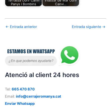
Terrassa Obrir Canvi
Vilassar de Mar Obrir
Panys i Bombins
Canvi…
←
Entrada anterior
Entrada siguiente
→
Atenció al client 24 hores
Tel:
665 470 870
Email:
info@cerrajeromanya.cat
Enviar Whatsapp