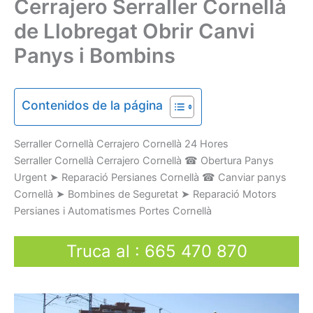
Cerrajero Serraller Cornellà
de Llobregat Obrir Canvi
Panys i Bombins
Contenidos de la página
Serraller
Cornellà Cerrajero Cornellà
24 Hores
Serraller Cornellà Cerrajero Cornellà
☎
Obertura
Panys
U
rgent
➤
Reparació
Persianes
Cornellà
☎
Canviar
panys
Cornellà
➤
Bombines
de Seguretat
➤
Reparació
Motors
Persianes
i
Automatismes
Portes
Cornellà
Truca al
:
665 470 870