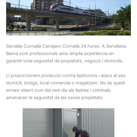
Serraller
Cornellà Cerrajero Cornellà
24
hores.
A Serralleria
Barna som p
rofessionals
amb
àmplia
experiència en
garantir total
seguretat
de propietats,
negocis
i
domicilis.
Li
proporcionem
protecció
contra
lladronicis
i atacs
al seu
domicili
, botiga
, local
comercial o
magatzem.
No es quedi
enrere
veient
com
dia rere dia
els
lladres
i
criminals
amenacen la
seguretat
de les seves propietats
.