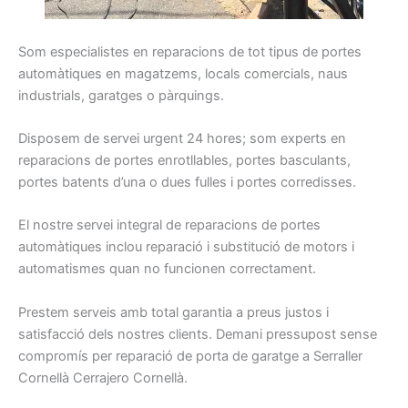
Som
especialistes
en reparacions
de tot tipus
de portes
automàtiques
en magatzems
, locals
comercials
, naus
industrials
, garatges
o pàrquings
.
Disposem
de servei
urgent
24
hores
;
som
experts
en
reparacions
de portes
enrotllables
, portes
basculants
,
portes
batents
d’una o dues
fulles
i
portes
corredisses
.
El nostre
servei integral
de reparacions
de portes
automàtiques
inclou
reparació
i
substitució
de motors
i
automatismes
quan
no funcionen
correctament
.
Prestem
serveis
amb total
garantia
a preus
justos i
satisfacció dels nostres
clients.
Demani
pressupost
sense
compromís per
reparació de
porta
de garatge a
S
erraller
Cornellà Cerrajero Cornellà.