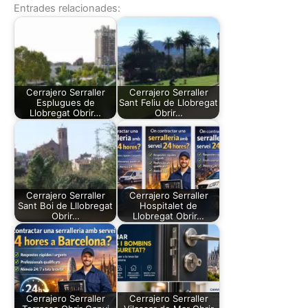
Entrades relacionades:
Cerrajero Serraller
Cerrajero Serraller
Esplugues de
Sant Feliu de Llobregat
Llobregat Obrir…
Obrir…
Cerrajero Serraller
Cerrajero Serraller
Sant Boi de Lllobregat
Hospitalet de
Obrir…
Llobregat Obrir…
Cerrajero Serraller
Cerrajero Serraller