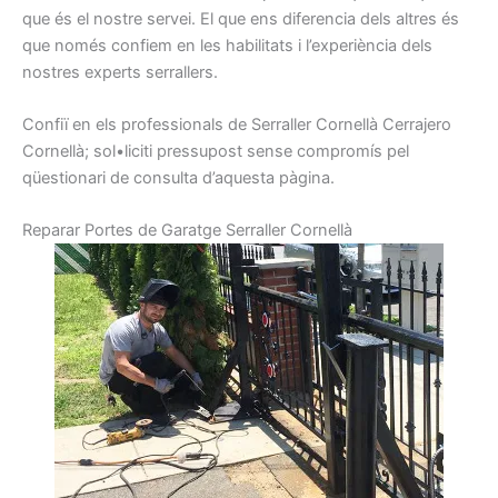
que
és el nostre
servei.
El que
ens diferencia
dels altres
és
que
només
confiem
en les habilitats
i
l’experiència
dels
nostres
experts
serrallers
.
Confiï
en els
professionals de
Serraller
Cornellà
Cerrajero
Cornellà
;
sol•liciti
pressupost
sense
compromís
pel
qüestionari
de consulta
d’aquesta pàgina.
R
eparar
Portes
de Garatge
Serraller
Cornellà