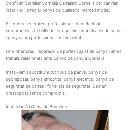
Confiï en
Serraller
Cornellà
Cerrajero
Cornellà
per canviar
,
instal•lar
i arreglar
panys
de qualsevol
marca i
model
.
Els nostres
serrallers
professionals han
efectuat
innombrables
treballs
de col•locació i
modificació
de panys
i
panys
amb
professionalitat
i
velocitat.
Fem
obertures
i
reparació
de portes
i ajust
de
panys
i
altres
treballs relacionats
amb canvis
de pany
a Cornellà
.
Instal•lem
i
substituïm
tot tipus
de panys,
panys de
sobreposar,
panys
embotits
, panys
elèctrics,
panys
de
seguretat
de barres
i
forrellats
de seguretat.
Demani
pressupost
sense
compromís
.
I
nstal•lació
i
C
anvi de
Bombins