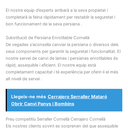
El nostre
equip
d’experts
arribarà
a la seva propietat
i
completarà
la feina ràpidament
per restablir la
seguretat
i
bon
funcionament
de la seva
persiana
.
S
ubstitució
de
Persiana
Enrotllable
Cornellà
De vegades
s’aconsella
canviar
la persiana
o
diversos dels
seus
components
per garantir la
seguretat
i
funcionalitat.
El
nostre
servei de canvi de
lames
i
persianes
enrotllables
és
ràpid,
assequible
i
eficient.
El nostre
equip
està
completament capacitat
i
té
experiència per
oferir-li el
més
alt
nivell
de servei
.
Llegeix-ne més
Cerrajero Serraller Mataró
Obrir Canvi Panys i Bombins
P
reu
competitiu
Serraller
Cornellà
Cerrajero
Cornellà
Els nostres
clients sovint
es
sorprenen
del que
assequible