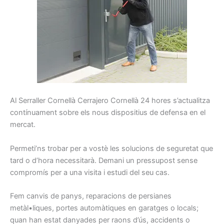
Al
Serraller
Cornellà Cerrajero Cornellà
24
hores
s’actualitza
contínuament
sobre els
nous
dispositius
de defensa
en el
mercat.
Permeti’ns
trobar
per a vostè les
solucions
de seguretat
que
tard
o d’hora
necessitarà.
Demani
un pressupost
sense
compromís
per a una
visita i
estudi
del seu cas.
Fem
canvis
de panys
, reparacions
de persianes
metàl•liques,
portes
automàtiques
en garatges
o locals
;
quan han
estat
danyades
per
raons
d’ús,
accidents o