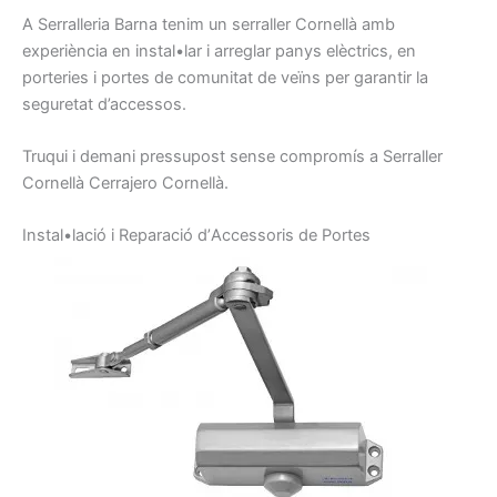
A Serralleria
Barna
tenim
un serraller
Cornellà amb
experiència en
instal•lar
i arreglar
panys
elèctrics,
en
porteries
i
portes
de comunitat
de veïns
per garantir la
seguretat
d’accessos.
Truqui
i demani
pressupost
sense
compromís
a
Serraller
Cornellà
Cerrajero
Cornellà.
I
nstal•lació
i
Reparació d’
A
ccessoris
de Portes