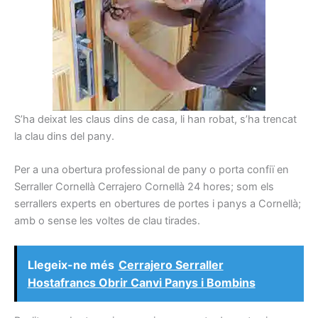
S’ha deixat les claus dins de casa, li han robat, s’ha trencat
la clau dins del pany.
Per a una obertura professional de pany o porta confiï en
Serraller Cornellà Cerrajero Cornellà 24 hores; som els
serrallers experts en obertures de portes i panys a Cornellà;
amb o sense les voltes de clau tirades.
Llegeix-ne més
Cerrajero Serraller
Hostafrancs Obrir Canvi Panys i Bombins