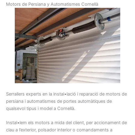
Motors de Persiana y Automatismes Cornellà
Serrallers
experts
en la instal•lació i
reparació
de motors
de
persiana
i
automatismes
de portes
automàtiques
de
qualsevol
tipus
i model
a Cornellà
.
Instal•lem
els
motors
a mida d
el client,
per
accionament
de
clau
a l’exterior,
polsador
interior
o comandaments
a