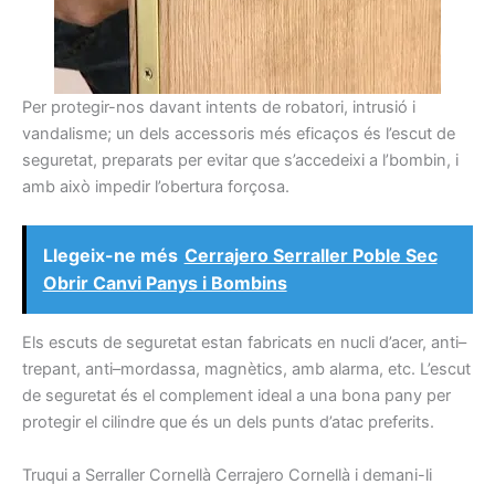
Per
protegir-nos
davant
intents
de robatori,
intrusió
i
vandalisme
;
un dels accessoris
més
eficaços
és
l’escut
de
seguretat
,
preparats
per evitar que
s’accedeixi a
l’
bombin
,
i
amb això
impedir l’obertura
forçosa.
Llegeix-ne més
Cerrajero Serraller Poble Sec
Obrir Canvi Panys i Bombins
Els
escuts
de seguretat
estan fabricats
en
nucli
d’acer,
anti
–
trepant
, anti
–
mordassa
,
magnètics,
amb alarma,
etc.
L’escut
de seguretat
és
el complement ideal
a una bona
pany
per
protegir el
cilindre que
és
un dels
punts
d’atac
preferits.
Truqui
a
Serraller
Cornellà
Cerrajero
Cornellà
i
demani-li