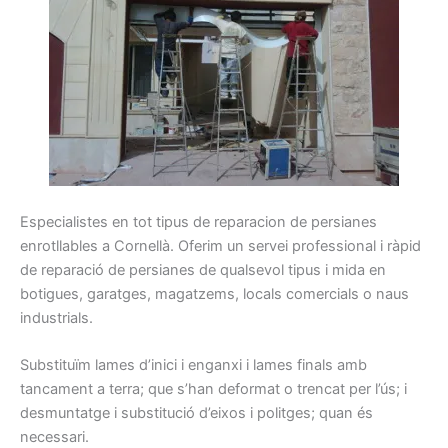
Especialistes
en tot
tipus
de reparacion de
persianes
enrotllables
a Cornellà
.
Oferim
un servei
professional
i
ràpid
de reparació
de persianes
de qualsevol
tipus
i
mida
en
botigues,
garatges
, magatzems
, locals
comercials o
naus
industrials.
Substituïm
lames
d’inici i
enganxi
i
lames
finals amb
tancament a
terra
;
que s’han
deformat
o trencat
per l’ús
;
i
desmuntatge
i
substitució
d’eixos i
politges
;
quan
és
necessari.