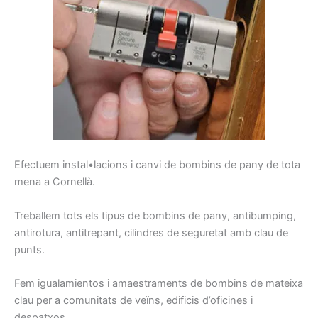
E
fectuem
instal•lacions
i
canvi
de
bombins
de pany
de tota
mena
a Cornellà
.
Treballem
tots els tipus de
bombins de
pany,
antibumping
,
antirotura
,
antitrepant
, cilindres
de seguretat
amb clau
de
punts.
Fem
igualamientos
i
amaestraments
de
bombins
de
mateixa
clau
per a comunitats
de veïns
, edificis
d’oficines
i
despatxos.