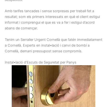
Amb
tarifes
tancades i
sense
sorpreses
per treball
fet
a
resultat
;
som els
primers
interessats
en què el client
estigui
informat
i
comprengui
el que
es va a
fer i
estigui d’
acord
abans
de començar.
Tenim un
Serraller
Urgent
Cornellà
que l’atén
immediatament
a Cornellà
.
Experts
en instal•lació
i canvi de
bombí a
Cornellà,
demani
pressupost
sense
compromís
.
I
nstal•lació d’
E
scuts
de Seguretat
per
Panys