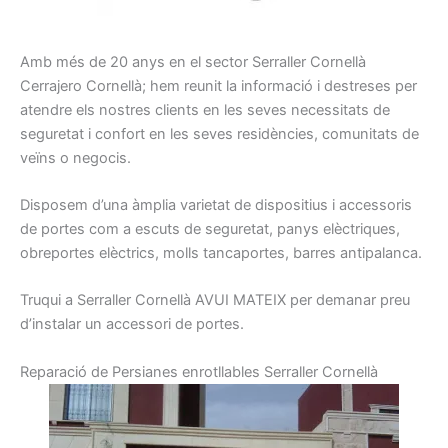
A
mb
més de 20
anys en el sector
Serraller
Cornellà
Cerrajero
Cornellà
;
hem
reunit la
informació
i
destreses
per
atendre els nostres
clients
en les seves necessitats
de
seguretat
i confort
en les seves residències
, comunitats
de
veïns
o negocis
.
Disposem d’una
àmplia
varietat
de dispositius
i
accessoris
de portes
com a escuts
de seguretat
, panys
elèctriques,
obreportes
elèctrics
, molls
tancaportes
, barres
antipalanca
.
Truqui a
Serraller
Cornellà
AVUI
MATEIX per demanar preu
d’instalar un accessori de portes
.
R
eparació
de
Persianes
enrotllables
Serraller
Cornellà