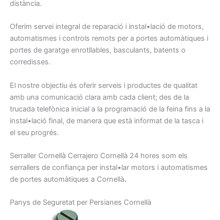
distància.
Oferim
servei integral
de reparació
i instal•lació de
motors,
automatismes
i
controls
remots
per a portes
automàtiques
i
portes
de garatge
enrotllables
, basculants
, batents
o
corredisses
.
El nostre
objectiu
és oferir
serveis
i
productes
de qualitat
amb
una comunicació
clara amb
cada client
;
des de la
trucada telefònica
inicial a
la programació
de
la feina
fins a la
instal•lació
final
, de manera
que
està informat
de la tasca
i
el seu progrés
.
Serraller
Cornellà
Cerrajero
Cornellà
24
hores
som els
serrallers
de confiança
per
instal•lar motors
i
automatismes
de portes
automàtiques
a Cornellà
.
Panys de
Seguretat per
Persianes
Cornellà