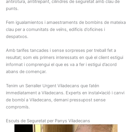
antirotura
,
antitrepant
, cilindres
de seguretat
amb clau
de
punts.
Fem
igualamientos
i
amaestraments
de
bombins
de
mateixa
clau
per a comunitats
de veïns
, edificis
d’oficines
i
despatxos.
Amb
tarifes
tancades i
sense
sorpreses
per treball
fet
a
resultat
;
som els
primers
interessats
en què el client
estigui
informat
i
comprengui
el que
es va a
fer i
estigui d’
acord
abans
de començar.
Tenim un
Serraller
Urgent
Viladecans
que l’atén
immediatament
a Viladecans
.
Experts
en instal•lació
i canvi
de
bombí a
Viladecans,
demani
pressupost
sense
compromís
.
E
scuts
de Seguretat
per
Panys
Viladecans