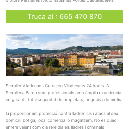
Motors
Persianes
i
Automatismes
Portes
Castelledefels
Truca al
:
665 470 870
Serraller
Viladecans Cerrajero Viladecans
24
hores.
A
Serralleria Barna som p
rofessionals
amb
àmplia
experiència
en
garantir total
seguretat
de propietats,
negocis
i
domicilis.
Li
proporcionem
protecció
contra
lladronicis
i atacs
al seu
domicili
, botiga
, local
comercial o
magatzem.
No es quedi
enrere
veient
com
dia rere dia
els
lladres
i
criminals