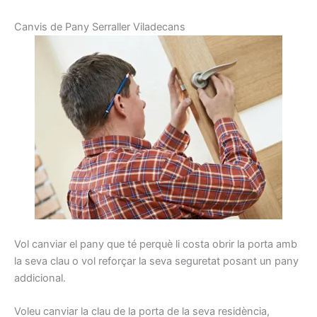
C
anvis de
Pany
Serraller
Viladecans
Vol
canviar
el pany
que té perquè
li costa
obrir
la porta
amb
la seva clau
o vol
reforçar la seva
seguretat
posant
un pany
addicional
.
Voleu
canviar la
clau de la porta
de la seva residència
,