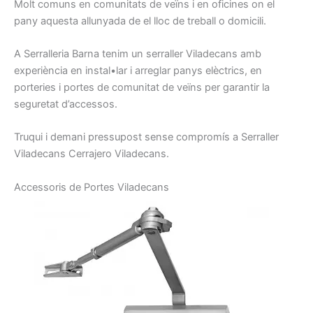
Molt
comuns
en comunitats
de veïns
i
en oficines
on
el
pany
aquesta
allunyada de
el lloc
de treball o
domicili.
A Serralleria
Barna
tenim
un serraller
Viladecans amb
experiència en
instal•lar
i arreglar
panys
elèctrics,
en
porteries
i
portes
de comunitat
de veïns
per garantir la
seguretat
d’accessos.
Truqui
i demani
pressupost
sense
compromís
a
Serraller
Viladecans
Cerrajero
Viladecans.
A
ccessoris
de Portes
Viladecans