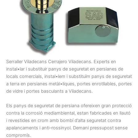
Serraller
Viladecans Cerrajero Viladecans.
Experts en
instal•lar i
substituir
panys
de seguretat
en persianes
de
locals
comercials
, instal•lem
i
substituïm
pany
s
de seguretat
a
terra
en persianes
metàl•liques,
portes
enrotllables
, portes
de vidre i
portes
basculants
a Viladecans
.
Els panys
de seguretat
de persiana
ofereixen gran
protecció
contra
la
corrosió
mediambiental,
estan
fabricades
en llautó
i
revestides
en crom
amb
bombí
d’alta
seguretat contra
apalancaments
i anti
–
rossinyol
.
Demani
pressupost
sense
compromís.