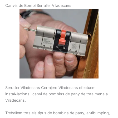
C
anvis de
Bombí
Serraller
Viladecans
Serraller
Viladecans
Cerrajero
Viladecans
efectuem
instal•lacions
i
canvi
de
bombins
de pany
de tota mena
a
Viladecans
.
Treballem
tots els tipus de
bombins de
pany,
antibumping
,