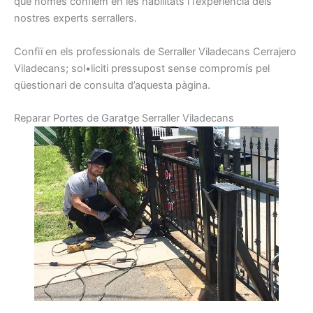
que
només
confiem
en les habilitats
i
l’experiència
dels
nostres
experts
serrallers
.
Confiï
en els
professionals de
Serraller
Viladecans
Cerrajero
Viladecans
;
sol•liciti
pressupost
sense
compromís
pel
qüestionari
de consulta
d’aquesta pàgina.
R
eparar
Portes
de Garatge
Serraller
Viladecans