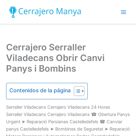
Ir
al
contenido
Cerrajero Serraller
Viladecans Obrir Canvi
Panys i Bombins
Contenidos de la página
Serraller
Viladecans Cerrajero Viladecans
24 Horas
Serraller Viladecans Cerrajero Viladecans
☎
Obertura
Panys
U
rgent
➤
Reparació
Persianes
Castelledefels
☎
Canviar
panys
Castelledefels
➤
Bombines
de Seguretat
➤
Reparació