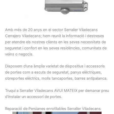
A
mb
més de 20
anys en el sector
Serraller
Viladecans
Cerrajero
Viladecans
;
hem
reunit la
informació
i
destreses
per atendre els nostres
clients
en les seves necessitats
de
seguretat
i confort
en les seves residències
, comunitats
de
veïns
o negocis
.
Disposem d’una
àmplia
varietat
de dispositius
i
accessoris
de portes
com a escuts
de seguretat
, panys
elèctriques,
obreportes
elèctrics
, molls
tancaportes
, barres
antipalanca
.
Truqui a
Serraller
Viladecans
AVUI
MATEIX per demanar preu
d’instalar un accessori de portes
.
R
eparació
de
Persianes
enrotllables
Serraller
Viladecans