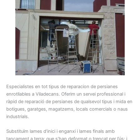
Especialistes
en tot
tipus
de reparacion de
persianes
enrotllables
a Viladecans
.
Oferim
un servei
professional
i
ràpid
de reparació
de persianes
de qualsevol
tipus
i
mida
en
botigues,
garatges
, magatzems
, locals
comercials o
naus
industrials.
Substituïm
lames
d’inici i
enganxi
i
lames
finals amb
tancament a
terra
;
que s’han
deformat
o trencat
per l’ús
;
i