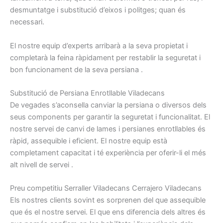
desmuntatge
i
substitució
d’eixos i
politges
;
quan
és
necessari.
El nostre
equip
d’experts
arribarà
a la seva propietat
i
completarà
la feina ràpidament
per restablir la
seguretat
i
bon
funcionament
de la seva
persiana
.
S
ubstitució
de
Persiana
Enrotllable
Viladecans
De vegades
s’aconsella
canviar
la persiana
o
diversos dels
seus
components
per garantir la
seguretat
i
funcionalitat.
El
nostre
servei de canvi de
lames
i
persianes
enrotllables
és
ràpid,
assequible
i
eficient.
El nostre
equip
està
completament capacitat
i
té
experiència per
oferir-li el
més
alt
nivell
de servei
.
P
reu
competitiu
Serraller
Viladecans
Cerrajero
Viladecans
Els nostres
clients sovint
es
sorprenen
del que
assequible
que
és el nostre
servei.
El que
ens diferencia
dels altres
és