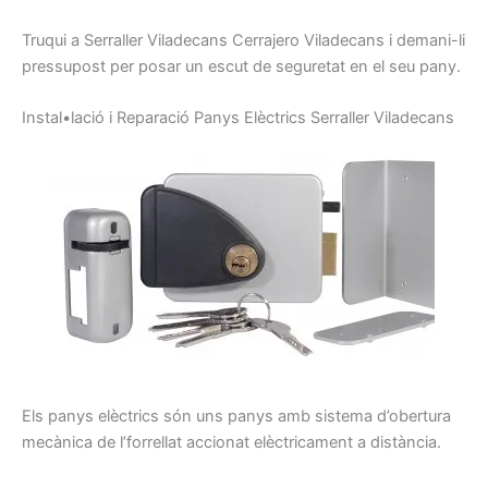
Truqui
a
Serraller
Viladecans
Cerrajero
Viladecans
i
demani-li
pressupost
per posar
un escut
de seguretat
en el seu
pany
.
I
nstal•lació
i
Reparació
P
anys
E
lèctrics
Serraller
Viladecans
Els panys
elèctrics
són uns
panys
amb sistema
d’obertura
mecànica de
l’
forrellat
accionat
elèctricament
a distància.