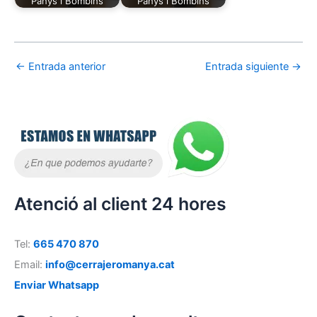
Panys i Bombins
Panys i Bombins
←
Entrada anterior
Entrada siguiente
→
Atenció al client 24 hores
Tel:
665 470 870
Email:
info@cerrajeromanya.cat
Enviar Whatsapp