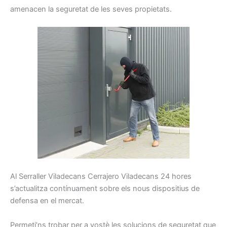
amenacen la
seguretat
de les seves propietats
.
Al
Serraller
Viladecans Cerrajero Viladecans
24
hores
s’actualitza
contínuament
sobre els
nous
dispositius
de
defensa
en el mercat.
Permeti’ns
trobar
per a vostè les
solucions
de seguretat
que