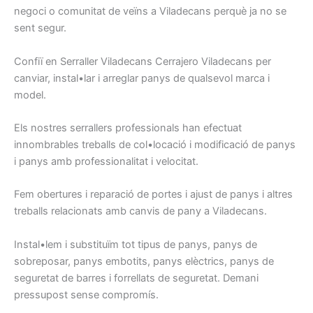
negoci
o comunitat de
veïns
a Viladecans
perquè ja
no se
sent
segur.
Confiï en
Serraller
Viladecans
Cerrajero
Viladecans
per
canviar
, instal•lar
i arreglar
panys
de qualsevol
marca i
model
.
Els nostres
serrallers
professionals han
efectuat
innombrables
treballs
de col•locació i
modificació
de panys
i
panys
amb
professionalitat
i
velocitat.
Fem
obertures
i
reparació
de portes
i ajust
de
panys
i
altres
treballs relacionats
amb canvis
de pany
a Viladecans
.
Instal•lem
i
substituïm
tot tipus
de panys,
panys de
sobreposar,
panys
embotits
, panys
elèctrics,
panys
de
seguretat
de barres
i
forrellats
de seguretat.
Demani
pressupost
sense
compromís
.