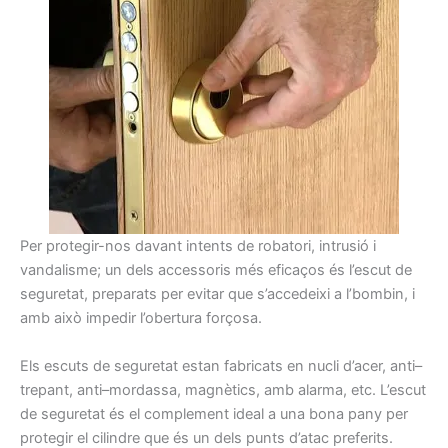
Per
protegir-nos
davant
intents
de robatori,
intrusió
i
vandalisme
;
un dels accessoris
més
eficaços
és
l’escut
de
seguretat
,
preparats
per evitar que
s’accedeixi a
l’
bombin
,
i
amb això
impedir l’obertura
forçosa.
Els
escuts
de seguretat
estan fabricats
en
nucli
d’acer,
anti
–
trepant
, anti
–
mordassa
,
magnètics,
amb alarma,
etc.
L’escut
de seguretat
és
el complement ideal
a una bona
pany
per
protegir el
cilindre que
és
un dels
punts
d’atac
preferits.