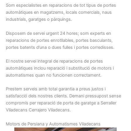
Som
especialistes
en reparacions
de tot tipus
de portes
automàtiques
en magatzems
, locals
comercials
, naus
industrials
, garatges
o pàrquings
.
Disposem
de servei
urgent
24
hores
;
som
experts
en
reparacions
de portes
enrotllables
, portes
basculants
,
portes
batents
d’una o dues
fulles
i
portes
corredisses
.
El nostre
servei integral
de reparacions
de portes
automàtiques
inclou
reparació
i
substitució
de motors
i
automatismes
quan
no funcionen
correctament
.
Prestem
serveis
amb total
garantia
a preus
justos i
satisfacció dels nostres
clients.
Demani
pressupost
sense
compromís per
reparació de
porta
de garatge a
S
erraller
Viladecans Cerrajero Viladecans.
Motors de Persiana y Automatismes Viladecans