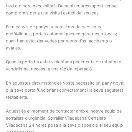
tard
o d’hora
necessitarà.
Demani
un pressupost
sense
compromís
per a una
visita i
estudi
del seu cas.
Fem
canvis
de panys
, reparacions
de persianes
metàl•liques,
portes
automàtiques
en garatges
o locals
;
quan han
estat
danyades
per
raons
d’ús,
accidents o
avaries.
Quan la porta
ha estat
violentada
per
intents
de robatori
o
vandalisme
, necessita una
ràpida
reparació.
En aquestes
circumstàncies
vostè
necessita
un pany
nova
;
o
la seva porta
funcionant
correctament
i la seva seguretat
restablerta
.
Aquest és el
moment de contactar
amb el nostre
equip
de
serrallers
d’urgència.
Serraller
Viladecans
Cerrajero
Viladecans
24
hores
posa a la seva
disposició el seu
equip