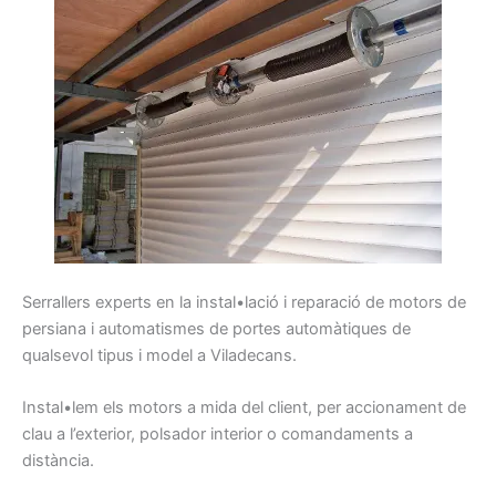
Serrallers
experts
en la instal•lació i
reparació
de motors
de
persiana
i
automatismes
de portes
automàtiques
de
qualsevol
tipus
i model
a Viladecans
.
Instal•lem
els
motors
a mida d
el client,
per
accionament
de
clau
a l’exterior,
polsador
interior
o comandaments
a
distància.