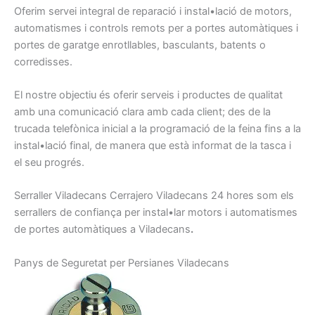
Oferim
servei integral
de reparació
i instal•lació de
motors,
automatismes
i
controls
remots
per a portes
automàtiques
i
portes
de garatge
enrotllables
, basculants
, batents
o
corredisses
.
El nostre
objectiu
és oferir
serveis
i
productes
de qualitat
amb
una comunicació
clara amb
cada client
;
des de la
trucada telefònica
inicial a
la programació
de
la feina
fins a la
instal•lació
final
, de manera
que
està informat
de la tasca
i
el seu progrés
.
Serraller
Viladecans
Cerrajero
Viladecans
24
hores
som els
serrallers
de confiança
per
instal•lar motors
i
automatismes
de portes
automàtiques
a Viladecans
.
Panys de
Seguretat per
Persianes
Viladecans