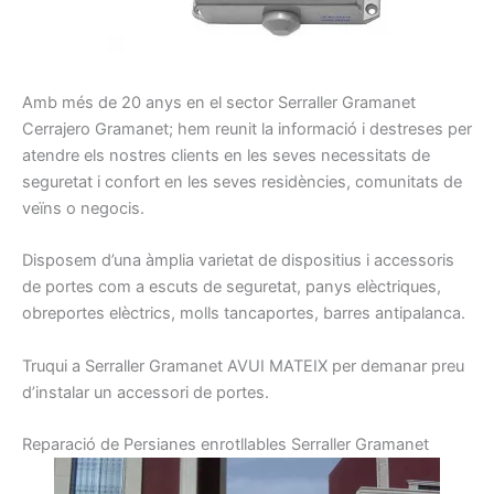
A
mb
més de 20
anys en el sector
Serraller
Gramanet
Cerrajero
Gramanet
;
hem
reunit la
informació
i
destreses
per
atendre els nostres
clients
en les seves necessitats
de
seguretat
i confort
en les seves residències
, comunitats
de
veïns
o negocis
.
Disposem d’una
àmplia
varietat
de dispositius
i
accessoris
de portes
com a escuts
de seguretat
, panys
elèctriques,
obreportes
elèctrics
, molls
tancaportes
, barres
antipalanca
.
Truqui a
Serraller
Gramanet
AVUI
MATEIX per demanar preu
d’instalar un accessori de portes
.
R
eparació
de
Persianes
enrotllables
Serraller
Gramanet