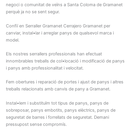
negoci
o comunitat de
veïns
a Santa Coloma de Gramanet
perquè ja
no se sent
segur.
Confiï en
Serraller
Gramanet
Cerrajero
Gramanet
per
canviar
, instal•lar
i arreglar
panys
de qualsevol
marca i
model
.
Els nostres
serrallers
professionals han
efectuat
innombrables
treballs
de col•locació i
modificació
de panys
i
panys
amb
professionalitat
i
velocitat.
Fem
obertures
i
reparació
de portes
i ajust
de
panys
i
altres
treballs relacionats
amb canvis
de pany
a Gramanet
.
Instal•lem
i
substituïm
tot tipus
de panys,
panys de
sobreposar,
panys
embotits
, panys
elèctrics,
panys
de
seguretat
de barres
i
forrellats
de seguretat.
Demani
pressupost
sense
compromís
.