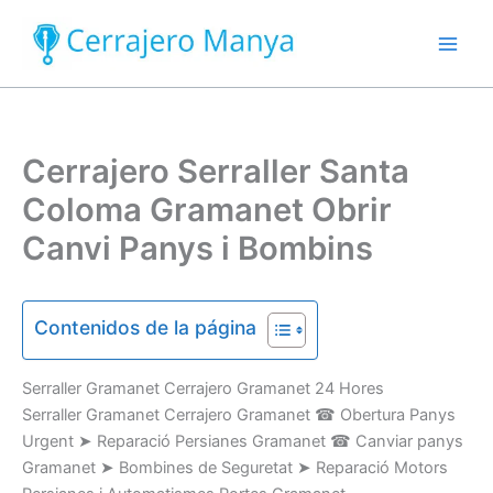
Ir
al
contenido
Cerrajero Serraller Santa
Coloma Gramanet Obrir
Canvi Panys i Bombins
Contenidos de la página
Serraller
Gramanet Cerrajero Gramanet
24 Hores
Serraller Gramanet Cerrajero Gramanet
☎
Obertura
Panys
U
rgent
➤
Reparació
Persianes
Gramanet
☎
Canviar
panys
Gramanet
➤
Bombines
de Seguretat
➤
Reparació
Motors