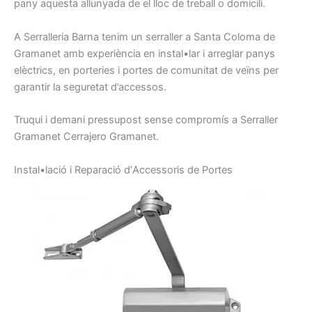
pany
aquesta
allunyada de
el lloc
de treball o
domicili.
A Serralleria
Barna
tenim
un serraller
a Santa Coloma de
Gramanet amb
experiència en
instal•lar
i arreglar
panys
elèctrics,
en porteries
i
portes
de comunitat
de veïns
per
garantir la
seguretat
d’accessos.
Truqui
i demani
pressupost
sense
compromís
a
Serraller
Gramanet
Cerrajero
Gramanet.
I
nstal•lació
i
Reparació d’
A
ccessoris
de Portes