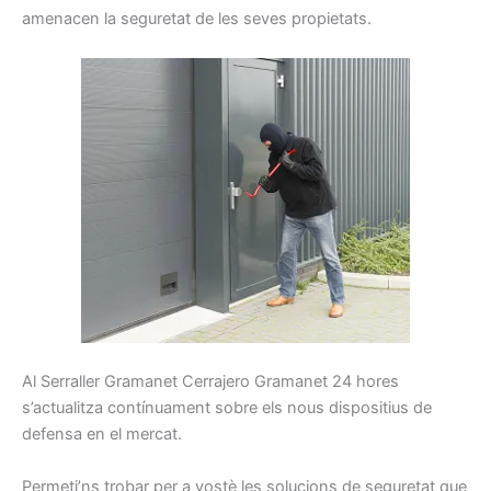
amenacen la
seguretat
de les seves propietats
.
Al
Serraller
Gramanet Cerrajero Gramanet
24
hores
s’actualitza
contínuament
sobre els
nous
dispositius
de
defensa
en el mercat.
Permeti’ns
trobar
per a vostè les
solucions
de seguretat
que