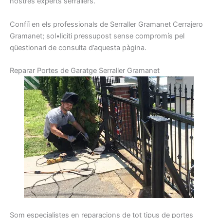
nostres
experts
serrallers
.
Confiï
en els
professionals de
Serraller
Gramanet
Cerrajero
Gramanet
;
sol•liciti
pressupost
sense
compromís
pel
qüestionari
de consulta
d’aquesta pàgina.
R
eparar
Portes
de Garatge
Serraller
Gramanet
Som
especialistes
en reparacions
de tot tipus
de portes