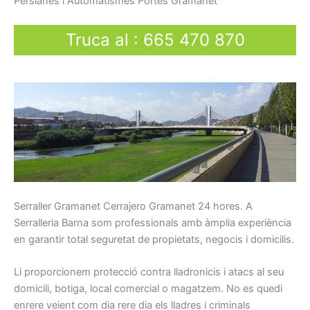
Persianes
i
Automatismes
Portes
Gramanet
Truca al
:
665 470 870
Serraller
Gramanet Cerrajero Gramanet
24
hores.
A
Serralleria Barna som p
rofessionals
amb
àmplia
experiència
en
garantir total
seguretat
de propietats,
negocis
i
domicilis.
Li
proporcionem
protecció
contra
lladronicis
i atacs
al seu
domicili
, botiga
, local
comercial o
magatzem.
No es quedi
enrere
veient
com
dia rere dia
els
lladres
i
criminals