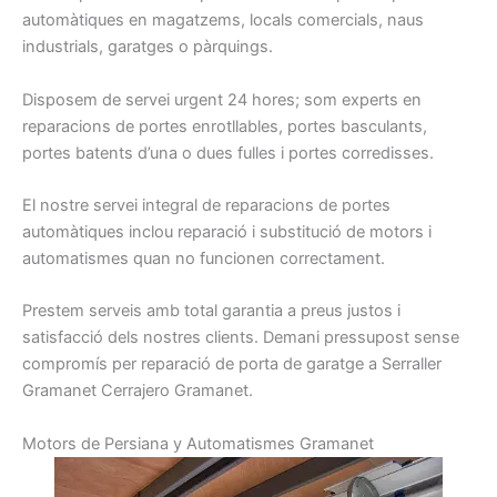
automàtiques
en magatzems
, locals
comercials
, naus
industrials
, garatges
o pàrquings
.
Disposem
de servei
urgent
24
hores
;
som
experts
en
reparacions
de portes
enrotllables
, portes
basculants
,
portes
batents
d’una o dues
fulles
i
portes
corredisses
.
El nostre
servei integral
de reparacions
de portes
automàtiques
inclou
reparació
i
substitució
de motors
i
automatismes
quan
no funcionen
correctament
.
Prestem
serveis
amb total
garantia
a preus
justos i
satisfacció dels nostres
clients.
Demani
pressupost
sense
compromís per
reparació de
porta
de garatge a
S
erraller
Gramanet Cerrajero Gramanet.
Motors de Persiana y Automatismes Gramanet