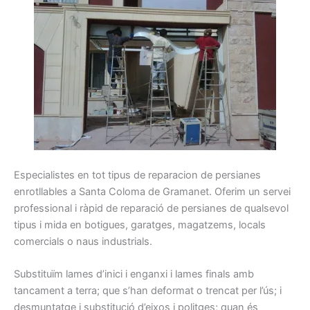
Especialistes
en tot
tipus
de reparacion de
persianes
enrotllables
a Santa Coloma de Gramanet
.
Oferim
un servei
professional
i
ràpid
de reparació
de persianes
de qualsevol
tipus
i
mida
en botigues,
garatges
, magatzems
, locals
comercials o
naus
industrials.
Substituïm
lames
d’inici i
enganxi
i
lames
finals amb
tancament a
terra
;
que s’han
deformat
o trencat
per l’ús
;
i
desmuntatge
i
substitució
d’eixos i
politges
;
quan
és