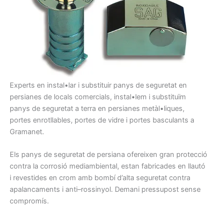
Experts en
instal•lar i
substituir
panys
de seguretat
en
persianes
de locals
comercials
, instal•lem
i
substituïm
pany
s
de seguretat
a
terra
en persianes
metàl•liques,
portes
enrotllables
, portes
de vidre i
portes
basculants
a
Gramanet
.
Els panys
de seguretat
de persiana
ofereixen gran
protecció
contra
la
corrosió
mediambiental,
estan
fabricades
en llautó
i
revestides
en crom
amb
bombí
d’alta
seguretat contra
apalancaments
i anti
–
rossinyol
.
Demani
pressupost
sense
compromís.