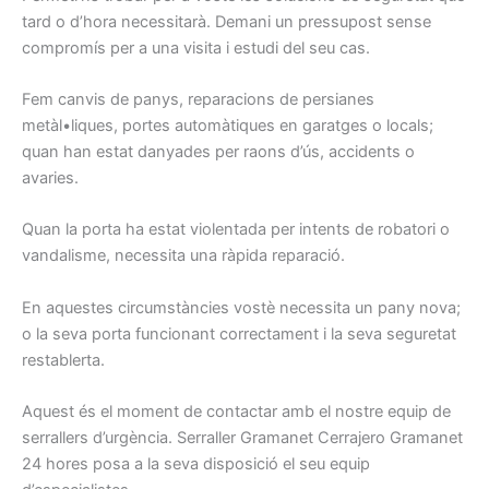
tard
o d’hora
necessitarà.
Demani
un pressupost
sense
compromís
per a una
visita i
estudi
del seu cas.
Fem
canvis
de panys
, reparacions
de persianes
metàl•liques,
portes
automàtiques
en garatges
o locals
;
quan han
estat
danyades
per
raons
d’ús,
accidents o
avaries.
Quan la porta
ha estat
violentada
per
intents
de robatori
o
vandalisme
, necessita una
ràpida
reparació.
En aquestes
circumstàncies
vostè
necessita
un pany
nova
;
o
la seva porta
funcionant
correctament
i la seva seguretat
restablerta
.
Aquest és el
moment de contactar
amb el nostre
equip
de
serrallers
d’urgència.
Serraller
Gramanet
Cerrajero Gramanet
24
hores
posa a la seva
disposició el seu
equip