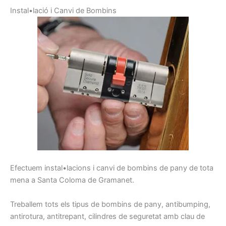
I
nstal•lació
i
C
anvi de
Bombins
E
fectuem
instal•lacions
i
canvi
de
bombins
de pany
de tota
mena
a Santa Coloma de Gramanet
.
Treballem
tots els tipus de
bombins de
pany,
antibumping
,
antirotura
,
antitrepant
, cilindres
de seguretat
amb clau
de