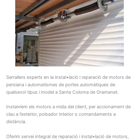
Serrallers
experts
en la instal•lació i
reparació
de motors
de
persiana
i
automatismes
de portes
automàtiques
de
qualsevol
tipus
i model
a Santa Coloma de Gramanet
.
Instal•lem
els
motors
a mida d
el client,
per
accionament
de
clau
a l’exterior,
polsador
interior
o comandaments
a
distància.
Oferim
servei integral
de reparació
i instal•lació de
motors,