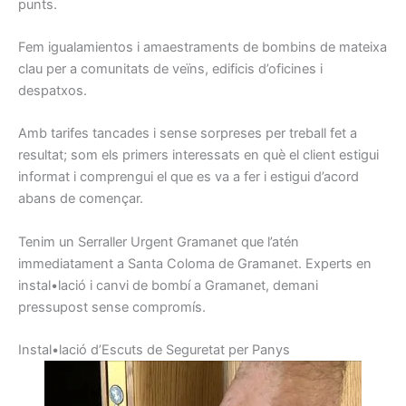
punts.
Fem
igualamientos
i
amaestraments
de
bombins
de
mateixa
clau
per a comunitats
de veïns
, edificis
d’oficines
i
despatxos.
Amb
tarifes
tancades i
sense
sorpreses
per treball
fet
a
resultat
;
som els
primers
interessats
en què el client
estigui
informat
i
comprengui
el que
es va a
fer i
estigui d’
acord
abans
de començar.
Tenim un
Serraller
Urgent
Gramanet
que l’atén
immediatament
a Santa Coloma de Gramanet
.
Experts
en
instal•lació
i canvi de
bombí a
Gramanet,
demani
pressupost
sense
compromís
.
I
nstal•lació d’
E
scuts
de Seguretat
per
Panys