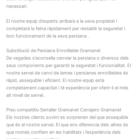
necessari.
El nostre
equip
d’experts
arribarà
a la seva propietat
i
completarà
la feina ràpidament
per restablir la
seguretat
i
bon
funcionament
de la seva
persiana
.
S
ubstitució
de
Persiana
Enrotllable
Gramanet
De vegades
s’aconsella
canviar
la persiana
o
diversos dels
seus
components
per garantir la
seguretat
i
funcionalitat.
El
nostre
servei de canvi de
lames
i
persianes
enrotllables
és
ràpid,
assequible
i
eficient.
El nostre
equip
està
completament capacitat
i
té
experiència per
oferir-li el
més
alt
nivell
de servei
.
P
reu
competitiu
Serraller
Gramanet
Cerrajero
Gramanet
Els nostres
clients sovint
es
sorprenen
del que
assequible
que
és el nostre
servei.
El que
ens diferencia
dels altres
és
que
només
confiem
en les habilitats
i
l’experiència
dels