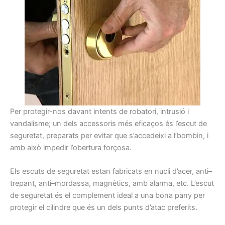
Per
protegir-nos
davant
intents
de robatori,
intrusió
i
vandalisme
;
un dels accessoris
més
eficaços
és
l’escut
de
seguretat
,
preparats
per evitar que
s’accedeixi a
l’
bombin
,
i
amb això
impedir l’obertura
forçosa.
Els
escuts
de seguretat
estan fabricats
en
nucli
d’acer,
anti
–
trepant
, anti
–
mordassa
,
magnètics,
amb alarma,
etc.
L’escut
de seguretat
és
el complement ideal
a una bona
pany
per
protegir el
cilindre que
és
un dels
punts
d’atac
preferits.