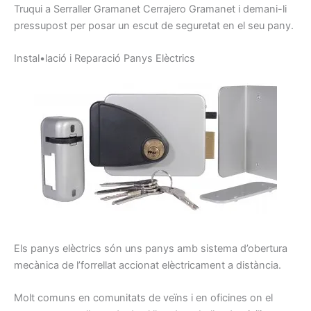
Truqui
a
Serraller
Gramanet
Cerrajero
Gramanet
i
demani-li
pressupost
per posar
un escut
de seguretat
en el seu
pany
.
I
nstal•lació
i
Reparació
P
anys
E
lèctrics
Els panys
elèctrics
són uns
panys
amb sistema
d’obertura
mecànica de
l’
forrellat
accionat
elèctricament
a distància.
Molt
comuns
en comunitats
de veïns
i
en oficines
on
el