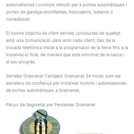
automatismes
i
controls
remots
per a portes
automàtiques
i
portes
de garatge
enrotllables
, basculants
, batents
o
corredisses
.
El nostre
objectiu
és oferir
serveis
i
productes
de qualitat
amb
una comunicació
clara amb
cada client
;
des de la
trucada telefònica
inicial a
la programació
de
la feina
fins a la
instal•lació
final
, de manera
que
està informat
de la tasca
i
el seu progrés
.
Serraller
Gramanet
Cerrajero
Gramanet
24
hores
som els
serrallers
de confiança
per
instal•lar motors
i
automatismes
de portes
automàtiques
a Gramanet
.
Panys de
Seguretat per
Persianes
Gramanet