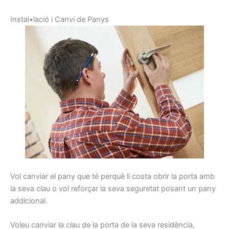
I
nstal•lació
i
C
anvi de
Panys
Vol
canviar
el pany
que té perquè
li costa
obrir
la porta
amb
la seva clau
o vol
reforçar la seva
seguretat
posant
un pany
addicional
.
Voleu
canviar la
clau de la porta
de la seva residència
,