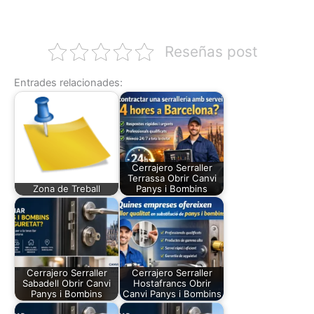
Reseñas post
Entrades relacionades:
Cerrajero Serraller
Terrassa Obrir Canvi
Zona de Treball
Panys i Bombins
Cerrajero Serraller
Cerrajero Serraller
Sabadell Obrir Canvi
Hostafrancs Obrir
Panys i Bombins
Canvi Panys i Bombins