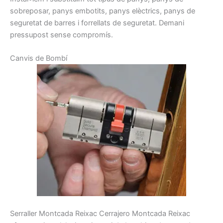
sobreposar,
panys
embotits
, panys
elèctrics,
panys
de
seguretat
de barres
i
forrellats
de seguretat.
Demani
pressupost
sense
compromís
.
C
anvis de
Bombí
Serraller
Montcada Reixac
Cerrajero
Montcada Reixac