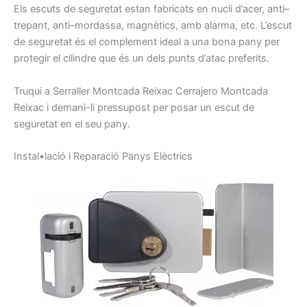
Els
escuts
de seguretat
estan fabricats
en
nucli
d’acer,
anti
–
trepant
, anti
–
mordassa
,
magnètics,
amb alarma,
etc.
L’escut
de seguretat
és
el complement ideal
a una bona
pany
per
protegir el
cilindre que
és
un dels
punts
d’atac
preferits.
Truqui
a
Serraller
Montcada Reixac
Cerrajero
Montcada
Reixac
i
demani-li
pressupost
per posar
un escut
de
seguretat
en el seu
pany
.
I
nstal•lació
i
Reparació
P
anys
E
lèctrics