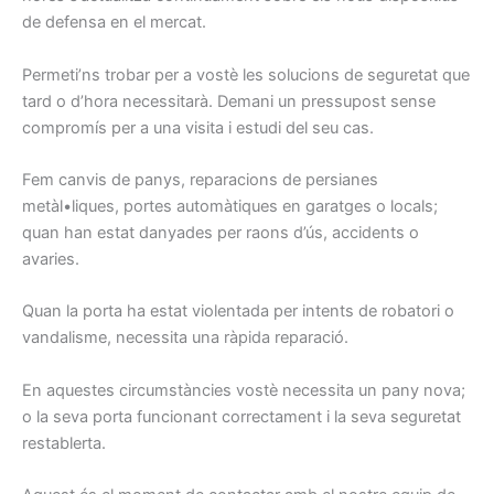
de defensa
en el mercat.
Permeti’ns
trobar
per a vostè les
solucions
de seguretat
que
tard
o d’hora
necessitarà.
Demani
un pressupost
sense
compromís
per a una
visita i
estudi
del seu cas.
Fem
canvis
de panys
, reparacions
de persianes
metàl•liques,
portes
automàtiques
en garatges
o locals
;
quan han
estat
danyades
per
raons
d’ús,
accidents o
avaries.
Quan la porta
ha estat
violentada
per
intents
de robatori
o
vandalisme
, necessita una
ràpida
reparació.
En aquestes
circumstàncies
vostè
necessita
un pany
nova
;
o
la seva porta
funcionant
correctament
i la seva seguretat
restablerta
.