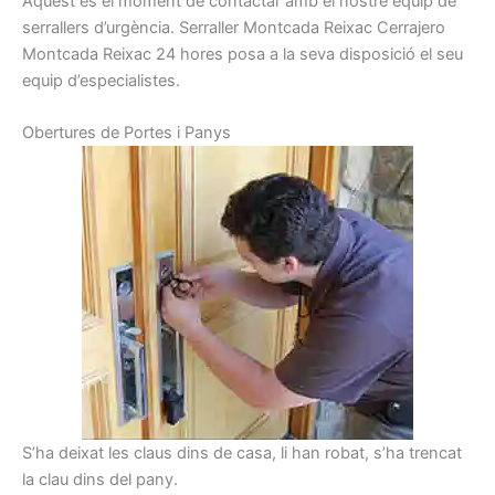
Aquest és el
moment de contactar
amb el nostre
equip
de
serrallers
d’urgència.
Serraller
Montcada Reixac
Cerrajero
Montcada Reixac
24
hores
posa a la seva
disposició el seu
equip
d’especialistes.
Obertures
de Portes
i
Panys
S’ha deixat les claus dins de casa, li han robat, s’ha trencat
la clau dins del pany.