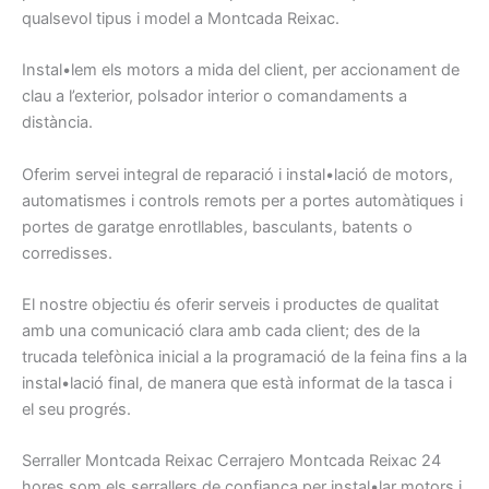
qualsevol
tipus
i model
a Montcada Reixac
.
Instal•lem
els
motors
a mida d
el client,
per
accionament
de
clau
a l’exterior,
polsador
interior
o comandaments
a
distància.
Oferim
servei integral
de reparació
i instal•lació de
motors,
automatismes
i
controls
remots
per a portes
automàtiques
i
portes
de garatge
enrotllables
, basculants
, batents
o
corredisses
.
El nostre
objectiu
és oferir
serveis
i
productes
de qualitat
amb
una comunicació
clara amb
cada client
;
des de la
trucada telefònica
inicial a
la programació
de
la feina
fins a la
instal•lació
final
, de manera
que
està informat
de la tasca
i
el seu progrés
.
Serraller
Montcada Reixac
Cerrajero
Montcada Reixac
24
hores
som els
serrallers
de confiança
per
instal•lar motors
i