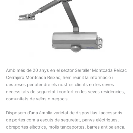
A
mb
més de 20
anys en el sector
Serraller
Montcada Reixac
Cerrajero
Montcada Reixac
;
hem
reunit la
informació
i
destreses
per atendre els nostres
clients
en les seves
necessitats
de seguretat
i confort
en les seves residències
,
comunitats
de veïns
o negocis
.
Disposem d’una
àmplia
varietat
de dispositius
i
accessoris
de portes
com a escuts
de seguretat
, panys
elèctriques,
obreportes
elèctrics
, molls
tancaportes
, barres
antipalanca
.