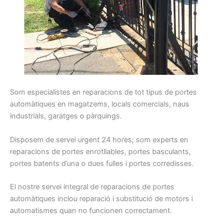
Som
especialistes
en reparacions
de tot tipus
de portes
automàtiques
en magatzems
, locals
comercials
, naus
industrials
, garatges
o pàrquings
.
Disposem
de servei
urgent
24
hores
;
som
experts
en
reparacions
de portes
enrotllables
, portes
basculants
,
portes
batents
d’una o dues
fulles
i
portes
corredisses
.
El nostre
servei integral
de reparacions
de portes
automàtiques
inclou
reparació
i
substitució
de motors
i
automatismes
quan
no funcionen
correctament
.