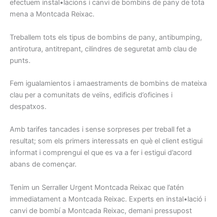
efectuem
instal•lacions
i
canvi
de
bombins
de pany
de tota
mena
a Montcada Reixac
.
Treballem
tots els tipus de
bombins de
pany,
antibumping
,
antirotura
,
antitrepant
, cilindres
de seguretat
amb clau
de
punts.
Fem
igualamientos
i
amaestraments
de
bombins
de
mateixa
clau
per a comunitats
de veïns
, edificis
d’oficines
i
despatxos.
Amb
tarifes
tancades i
sense
sorpreses
per treball
fet
a
resultat
;
som els
primers
interessats
en què el client
estigui
informat
i
comprengui
el que
es va a
fer i
estigui d’
acord
abans
de començar.
Tenim un
Serraller
Urgent
Montcada Reixac
que l’atén
immediatament
a Montcada Reixac
.
Experts
en instal•lació
i
canvi de
bombí a
Montcada Reixac,
demani
pressupost