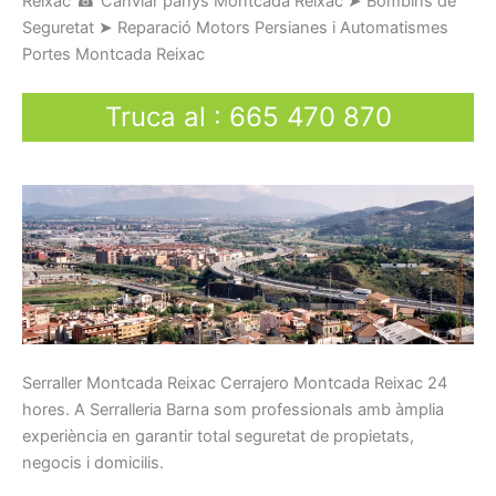
Reixac
☎
Canviar
panys
Montcada Reixac
➤
Bombins
de
Seguretat
➤
Reparació
Motors
Persianes
i
Automatismes
Portes
Montcada Reixac
Truca al
:
665 470 870
Serraller
Montcada Reixac Cerrajero Montcada Reixac
24
hores.
A Serralleria Barna som p
rofessionals
amb
àmplia
experiència en
garantir total
seguretat
de propietats,
negocis
i
domicilis.