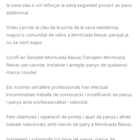
la seva clau
o vol
reforçar la seva
seguretat
posant
un pany
addicional
.
Voleu
canviar la
clau de la porta
de la seva residència
,
negoci
o comunitat de
veïns
a Montcada Reixac
perquè ja
no se sent
segur.
Confiï en
Serraller
Montcada Reixac
Cerrajero
Montcada
Reixac
per canviar
, instal•lar
i arreglar
panys
de qualsevol
marca i
model
.
Els nostres
serrallers
professionals han
efectuat
innombrables
treballs
de col•locació i
modificació
de panys
i
panys
amb
professionalitat
i
velocitat.
Fem
obertures
i
reparació
de portes
i ajust
de
panys
i
altres
treballs relacionats
amb canvis
de pany
a Montcada Reixac
.
Instal•lem
i
substituïm
tot tipus
de panys,
panys de