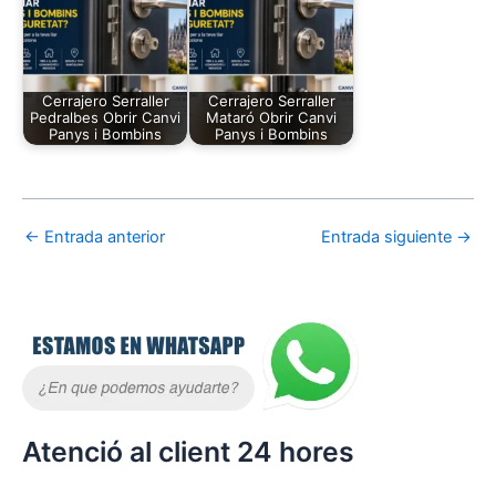
Cerrajero Serraller
Cerrajero Serraller
Pedralbes Obrir Canvi
Mataró Obrir Canvi
Panys i Bombins
Panys i Bombins
←
Entrada anterior
Entrada siguiente
→
Atenció al client 24 hores