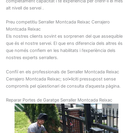
completament capacitat
i
té
experiència per
oferir-li el
més
alt
nivell
de servei
.
P
reu
competitiu
Serraller
Montcada Reixac
Cerrajero
Montcada Reixac
Els nostres
clients sovint
es
sorprenen
del que
assequible
que
és el nostre
servei.
El que
ens diferencia
dels altres
és
que
només
confiem
en les habilitats
i
l’experiència
dels
nostres
experts
serrallers
.
Confiï
en els
professionals de
Serraller
Montcada Reixac
Cerrajero
Montcada Reixac
;
sol•liciti
pressupost
sense
compromís
pel
qüestionari
de consulta
d’aquesta pàgina.
R
eparar
Portes
de Garatge
Serraller
Montcada Reixac