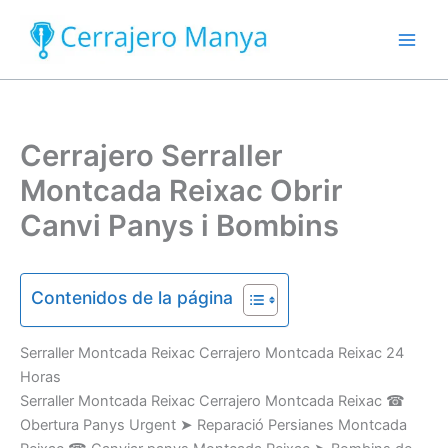
Ir
al
contenido
Cerrajero Serraller
Montcada Reixac Obrir
Canvi Panys i Bombins
Contenidos de la página
Serraller
Montcada Reixac Cerrajero Montcada Reixac
24
Horas
Serraller Montcada Reixac Cerrajero Montcada Reixac
☎
Obertura
Panys
U
rgent
➤
Reparació
Persianes
Montcada