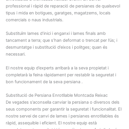
professional
i
ràpid
de reparació
de persianes
de qualsevol
tipus
i
mida
en botigues,
garatges
, magatzems
, locals
comercials o
naus
industrials.
Substituïm
lames
d’inici i
enganxi
i
lames
finals amb
tancament a
terra
;
que s’han
deformat
o trencat
per l’ús
;
i
desmuntatge
i
substitució
d’eixos i
politges
;
quan
és
necessari.
El nostre
equip
d’experts
arribarà
a la seva propietat
i
completarà
la feina ràpidament
per restablir la
seguretat
i
bon
funcionament
de la seva
persiana
.
S
ubstitució
de
Persiana
Enrotllable
Montcada Reixac
De vegades
s’aconsella
canviar
la persiana
o
diversos dels
seus
components
per garantir la
seguretat
i
funcionalitat.
El
nostre
servei de canvi de
lames
i
persianes
enrotllables
és
ràpid,
assequible
i
eficient.
El nostre
equip
està