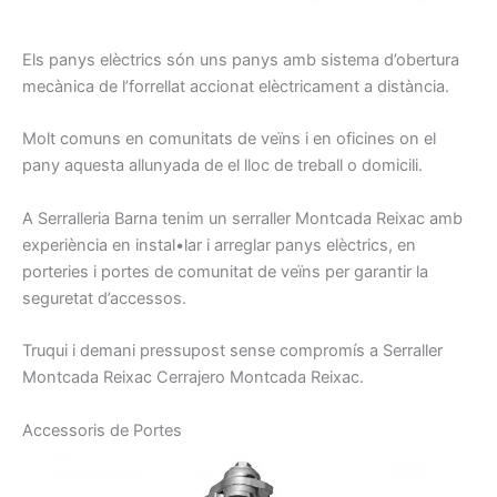
Els panys
elèctrics
són uns
panys
amb sistema
d’obertura
mecànica de
l’
forrellat
accionat
elèctricament
a distància.
Molt
comuns
en comunitats
de veïns
i
en oficines
on
el
pany
aquesta
allunyada de
el lloc
de treball o
domicili.
A Serralleria
Barna
tenim
un serraller
Montcada Reixac amb
experiència en
instal•lar
i arreglar
panys
elèctrics,
en
porteries
i
portes
de comunitat
de veïns
per garantir la
seguretat
d’accessos.
Truqui
i demani
pressupost
sense
compromís
a
Serraller
Montcada Reixac
Cerrajero
Montcada Reixac.
A
ccessoris
de Portes