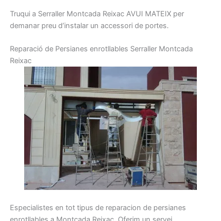
Truqui a
Serraller
Montcada Reixac
AVUI
MATEIX per
demanar preu d’instalar un accessori de portes
.
R
eparació
de
Persianes
enrotllables
Serraller
Montcada
Reixac
Especialistes
en tot
tipus
de reparacion de
persianes
enrotllables
a Montcada Reixac
.
Oferim
un servei