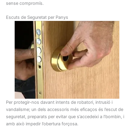
sense
compromís
.
E
scuts
de Seguretat
per
Panys
Per
protegir-nos
davant
intents
de robatori,
intrusió
i
vandalisme
;
un dels accessoris
més
eficaços
és
l’escut
de
seguretat
,
preparats
per evitar que
s’accedeixi a
l’
bombin
,
i
amb això
impedir l’obertura
forçosa.