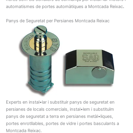
automatismes
de portes
automàtiques
a Montcada Reixac
.
Panys de
Seguretat per
Persianes
Montcada Reixac
Experts en
instal•lar i
substituir
panys
de seguretat
en
persianes
de locals
comercials
, instal•lem
i
substituïm
pany
s
de seguretat
a
terra
en persianes
metàl•liques,
portes
enrotllables
, portes
de vidre i
portes
basculants
a
Montcada Reixac
.