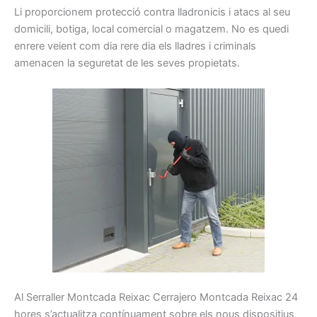
Li
proporcionem
protecció
contra
lladronicis
i atacs
al seu
domicili
, botiga
, local
comercial o
magatzem.
No es quedi
enrere
veient
com
dia rere dia
els
lladres
i
criminals
amenacen la
seguretat
de les seves propietats
.
Al
Serraller
Montcada Reixac Cerrajero Montcada Reixac
24
hores
s’actualitza
contínuament
sobre els
nous
dispositius