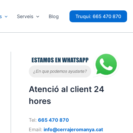
s
Serveis
Blog
Truqui: 665 470 870
Atenció al client 24
hores
Tel:
665 470 870
Email:
info@cerrajeromanya.cat