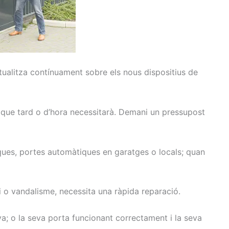
tualitza
contínuament
sobre els
nous
dispositius
de
que tard
o d’hora
necessitarà.
Demani
un pressupost
ques,
portes
automàtiques
en garatges
o locals
;
quan
i
o vandalisme
, necessita una
ràpida
reparació.
va
;
o
la seva porta
funcionant
correctament
i la seva