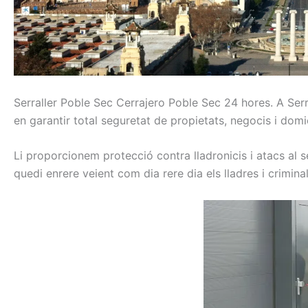
Serraller
Poble Sec Cerrajero Poble Sec
24
hores.
A Serr
en
garantir total
seguretat
de propietats,
negocis
i
domic
Li
proporcionem
protecció
contra
lladronicis
i atacs
al s
quedi
enrere
veient
com
dia rere dia
els
lladres
i
crimina