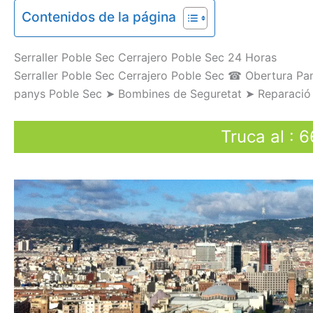
Contenidos de la página
Serraller
Poble Sec Cerrajero Poble Sec
24 Horas
Serraller Poble Sec Cerrajero Poble Sec
☎
Obertura
Pa
panys
Poble Sec
➤
Bombines
de Seguretat
➤
Reparació
Truca al
:
6