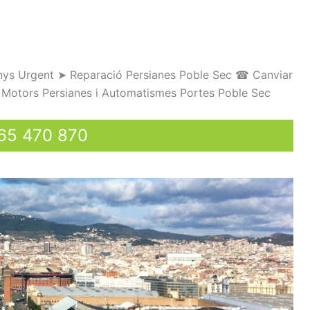
nys
U
rgent
➤
Reparació
Persianes
Poble Sec
☎
Canviar
Motors
Persianes
i
Automatismes
Portes
Poble Sec
65 470 870