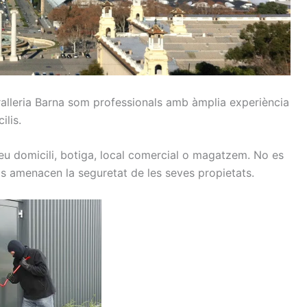
alleria Barna som p
rofessionals
amb
àmplia
experiència
ilis.
eu domicili
, botiga
, local
comercial o
magatzem.
No es
ls
amenacen la
seguretat
de les seves propietats
.