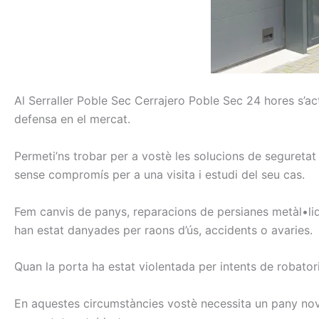
Al
Serraller
Poble Sec Cerrajero Poble Sec
24
hores
s’ac
defensa
en el mercat.
Permeti’ns
trobar
per a vostè les
solucions
de seguretat
sense
compromís
per a una
visita i
estudi
del seu cas.
Fem
canvis
de panys
, reparacions
de persianes
metàl•li
han
estat
danyades
per
raons
d’ús,
accidents o
avaries.
Quan la porta
ha estat
violentada
per
intents
de robator
En aquestes
circumstàncies
vostè
necessita
un pany
no