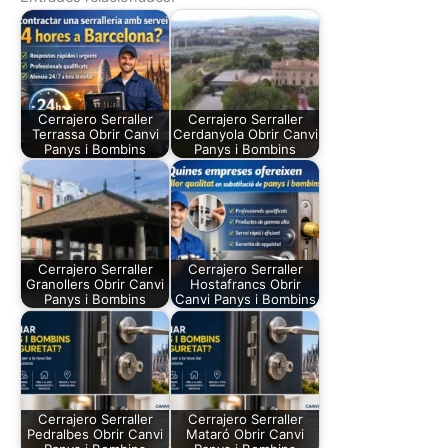
Cerrajero Serraller
Cerrajero Serraller
Terrassa Obrir Canvi
Cerdanyola Obrir Canvi
Panys i Bombins
Panys i Bombins
Cerrajero Serraller
Cerrajero Serraller
Granollers Obrir Canvi
Hostafrancs Obrir
Panys i Bombins
Canvi Panys i Bombins
Cerrajero Serraller
Cerrajero Serraller
Pedralbes Obrir Canvi
Mataró Obrir Canvi