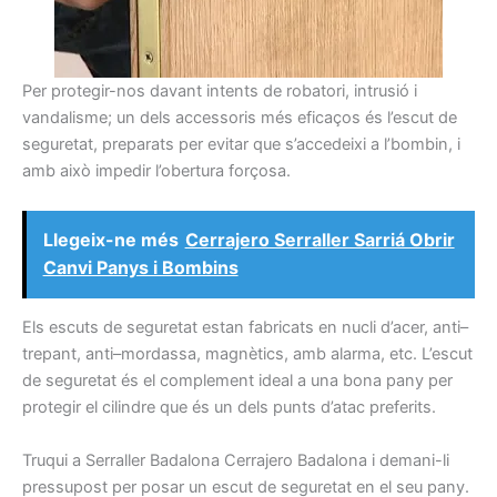
Per
protegir-nos
davant
intents
de robatori,
intrusió
i
vandalisme
;
un dels accessoris
més
eficaços
és
l’escut
de
seguretat
,
preparats
per evitar que
s’accedeixi a
l’
bombin
,
i
amb això
impedir l’obertura
forçosa.
Llegeix-ne més
Cerrajero Serraller Sarriá Obrir
Canvi Panys i Bombins
Els
escuts
de seguretat
estan fabricats
en
nucli
d’acer,
anti
–
trepant
, anti
–
mordassa
,
magnètics,
amb alarma,
etc.
L’escut
de seguretat
és
el complement ideal
a una bona
pany
per
protegir el
cilindre que
és
un dels
punts
d’atac
preferits.
Truqui
a
Serraller
Badalona
Cerrajero
Badalona
i
demani-li
pressupost
per posar
un escut
de seguretat
en el seu
pany
.