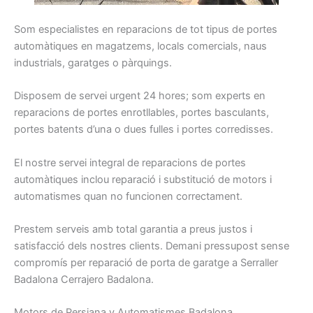
Som
especialistes
en reparacions
de tot tipus
de portes
automàtiques
en magatzems
, locals
comercials
, naus
industrials
, garatges
o pàrquings
.
Disposem
de servei
urgent
24
hores
;
som
experts
en
reparacions
de portes
enrotllables
, portes
basculants
,
portes
batents
d’una o dues
fulles
i
portes
corredisses
.
El nostre
servei integral
de reparacions
de portes
automàtiques
inclou
reparació
i
substitució
de motors
i
automatismes
quan
no funcionen
correctament
.
Prestem
serveis
amb total
garantia
a preus
justos i
satisfacció dels nostres
clients.
Demani
pressupost
sense
compromís per
reparació de
porta
de garatge a
S
erraller
Badalona Cerrajero Badalona.
Motors de Persiana y Automatismes Badalona