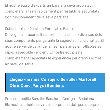
El nostre
equip
d’experts
arribarà
a la seva propietat
i
completarà
la feina ràpidament
per restablir la
seguretat
i
bon
funcionament
de la seva
persiana
.
S
ubstitució
de
Persiana
Enrotllable
Badalon
a
De vegades
s’aconsella
canviar
la persiana
o
diversos dels
seus
components
per garantir la
seguretat
i
funcionalitat.
El
nostre
servei de canvi de
lames
i
persianes
enrotllables
és
ràpid,
assequible
i
eficient.
El nostre
equip
està
completament capacitat
i
té
experiència per
oferir-li el
més
alt
nivell
de servei
.
Llegeix-ne més
Cerrajero Serraller Martorell
Obrir Canvi Panys i Bombins
P
reu
competitiu
Serraller
Badalona
Cerrajero
Badalona
Els nostres
clients sovint
es
sorprenen
del que
assequible