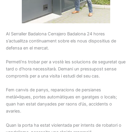
Al
Serraller
Badalona Cerrajero Badalona
24
hores
s’actualitza
contínuament
sobre els
nous
dispositius
de
defensa
en el mercat.
Permeti’ns
trobar
per a vostè les
solucions
de seguretat
que
tard
o d’hora
necessitarà.
Demani
un pressupost
sense
compromís
per a una
visita i
estudi
del seu cas.
Fem
canvis
de panys
, reparacions
de persianes
metàl•liques,
portes
automàtiques
en garatges
o locals
;
quan han
estat
danyades
per
raons
d’ús,
accidents o
avaries.
Quan la porta
ha estat
violentada
per
intents
de robatori
o