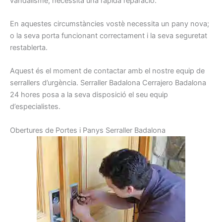
vandalisme
, necessita una
ràpida
reparació.
En aquestes
circumstàncies
vostè
necessita
un pany
nova
;
o
la seva porta
funcionant
correctament
i la seva seguretat
restablerta
.
Aquest és el
moment de contactar
amb el nostre
equip
de
serrallers
d’urgència.
Serraller
Badalona
Cerrajero Badalona
24
hores
posa a la seva
disposició el seu
equip
d’especialistes.
Obertures
de Portes
i
Panys
Serraller
Badalon
a