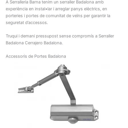
A Serralleria
Barna
tenim
un serraller
Badalona amb
experiència en
instal•lar
i arreglar
panys
elèctrics,
en
porteries
i
portes
de comunitat
de veïns
per garantir la
seguretat
d’accessos.
Truqui
i demani
pressupost
sense
compromís
a
Serraller
Badalona
Cerrajero
Badalona.
A
ccessoris
de Portes
Badalon
a