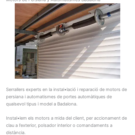
Serrallers
experts
en la instal•lació i
reparació
de motors
de
persiana
i
automatismes
de portes
automàtiques
de
qualsevol
tipus
i model
a Badalona
.
Instal•lem
els
motors
a mida d
el client,
per
accionament
de
clau
a l’exterior,
polsador
interior
o comandaments
a
distància.