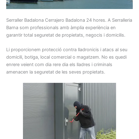
Serraller
Badalona Cerrajero Badalona
24
hores.
A Serralleria
Barna som p
rofessionals
amb
àmplia
experiència en
garantir total
seguretat
de propietats,
negocis
i
domicilis.
Li
proporcionem
protecció
contra
lladronicis
i atacs
al seu
domicili
, botiga
, local
comercial o
magatzem.
No es quedi
enrere
veient
com
dia rere dia
els
lladres
i
criminals
amenacen la
seguretat
de les seves propietats
.