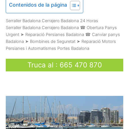
Contenidos de la página
Serraller
Badalona Cerrajero Badalona
24 Horas
Serraller
Badalona Cerrajero Badalona
☎
Obertura
Panys
U
rgent
➤
Reparació
Persianes
Badalona
☎
Canviar
panys
Badalona
➤
Bombines
de Seguretat
➤
Reparació
Motors
Persianes
i
Automatismes
Portes
Badalona
Truca al
:
665 470 870