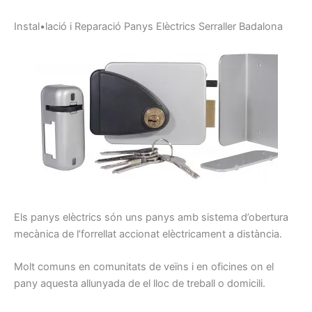
I
nstal•lació
i
Reparació
P
anys
E
lèctrics
Serraller
Badalon
a
Els panys
elèctrics
són uns
panys
amb sistema
d’obertura
mecànica de
l’
forrellat
accionat
elèctricament
a distància.
Molt
comuns
en comunitats
de veïns
i
en oficines
on
el
pany
aquesta
allunyada de
el lloc
de treball o
domicili.