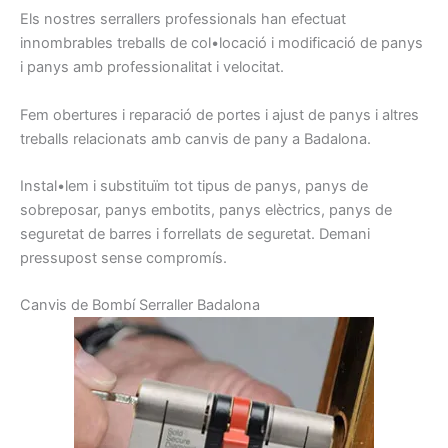
Els nostres
serrallers
professionals han
efectuat
innombrables
treballs
de col•locació i
modificació
de panys
i
panys
amb
professionalitat
i
velocitat.
Fem
obertures
i
reparació
de portes
i ajust
de
panys
i
altres
treballs relacionats
amb canvis
de pany
a Badalona
.
Instal•lem
i
substituïm
tot tipus
de panys,
panys de
sobreposar,
panys
embotits
, panys
elèctrics,
panys
de
seguretat
de barres
i
forrellats
de seguretat.
Demani
pressupost
sense
compromís
.
C
anvis de
Bombí
Serraller
Badalon
a