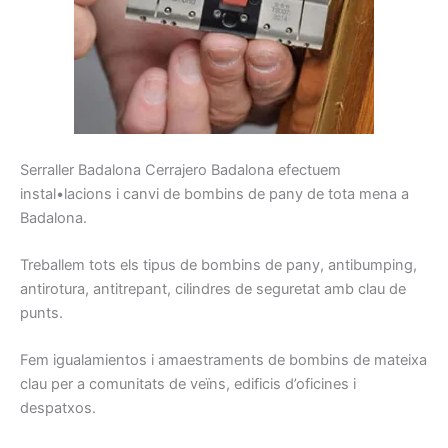
Serraller
Badalona
Cerrajero
Badalona
efectuem
instal•lacions
i
canvi
de
bombins
de pany
de tota mena
a
Badalona
.
Treballem
tots els tipus de
bombins de
pany,
antibumping
,
antirotura
,
antitrepant
, cilindres
de seguretat
amb clau
de
punts.
Fem
igualamientos
i
amaestraments
de
bombins
de
mateixa
clau
per a comunitats
de veïns
, edificis
d’oficines
i
despatxos.