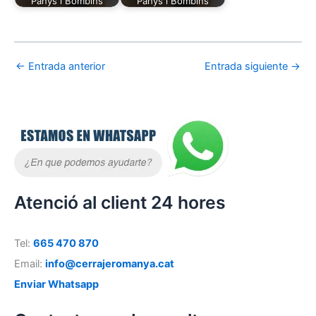
Panys i Bombins
Panys i Bombins
←
Entrada anterior
Entrada siguiente
→
Atenció al client 24 hores
Tel:
665 470 870
Email:
info@cerrajeromanya.cat
Enviar Whatsapp