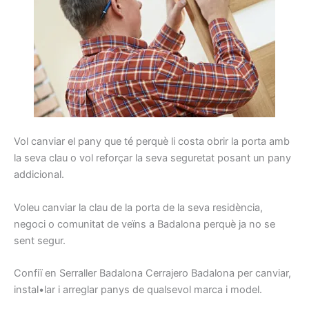
Vol
canviar
el pany
que té perquè
li costa
obrir
la porta
amb
la seva clau
o vol
reforçar la seva
seguretat
posant
un pany
addicional
.
Voleu
canviar la
clau de la porta
de la seva residència
,
negoci
o comunitat de
veïns
a Badalona
perquè ja
no se
sent
segur.
Confiï en
Serraller
Badalona
Cerrajero
Badalona
per canviar
,
instal•lar
i arreglar
panys
de qualsevol
marca i
model
.