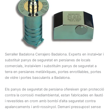
Serraller
Badalona Cerrajero Badalona.
Experts en
instal•lar i
substituir
panys
de seguretat
en persianes
de locals
comercials
, instal•lem
i
substituïm
pany
s
de seguretat
a
terra
en persianes
metàl•liques,
portes
enrotllables
, portes
de vidre i
portes
basculants
a Badalona
.
Els panys
de seguretat
de persiana
ofereixen gran
protecció
contra
la
corrosió
mediambiental,
estan
fabricades
en llautó
i
revestides
en crom
amb
bombí
d’alta
seguretat contra
apalancaments
i anti
–
rossinyol
.
Demani
pressupost
sense