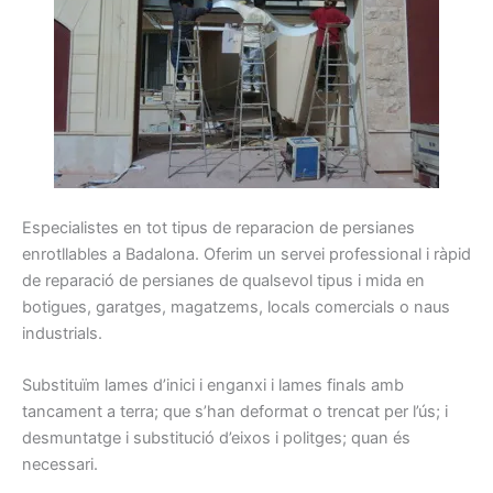
Especialistes
en tot
tipus
de reparacion de
persianes
enrotllables
a Badalona
.
Oferim
un servei
professional
i
ràpid
de reparació
de persianes
de qualsevol
tipus
i
mida
en
botigues,
garatges
, magatzems
, locals
comercials o
naus
industrials.
Substituïm
lames
d’inici i
enganxi
i
lames
finals amb
tancament a
terra
;
que s’han
deformat
o trencat
per l’ús
;
i
desmuntatge
i
substitució
d’eixos i
politges
;
quan
és
necessari.