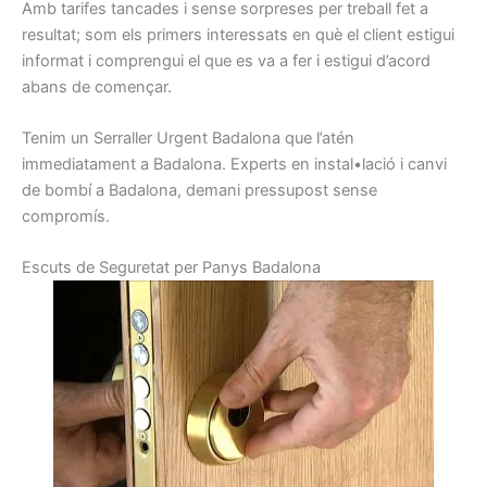
Amb
tarifes
tancades i
sense
sorpreses
per treball
fet
a
resultat
;
som els
primers
interessats
en què el client
estigui
informat
i
comprengui
el que
es va a
fer i
estigui d’
acord
abans
de començar.
Tenim un
Serraller
Urgent
Badalona
que l’atén
immediatament
a Badalona
.
Experts
en instal•lació
i canvi
de
bombí a
Badalona,
demani
pressupost
sense
compromís
.
E
scuts
de Seguretat
per
Panys
Badalon
a