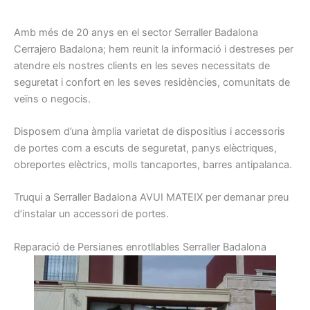
A
mb
més de 20
anys en el sector
Serraller
Badalona
Cerrajero
Badalona
;
hem
reunit la
informació
i
destreses
per
atendre els nostres
clients
en les seves necessitats
de
seguretat
i confort
en les seves residències
, comunitats
de
veïns
o negocis
.
Disposem d’una
àmplia
varietat
de dispositius
i
accessoris
de portes
com a escuts
de seguretat
, panys
elèctriques,
obreportes
elèctrics
, molls
tancaportes
, barres
antipalanca
.
Truqui a
Serraller
Badalona
AVUI
MATEIX per demanar preu
d’instalar un accessori de portes
.
R
eparació
de
Persianes
enrotllables
Serraller
Badalon
a