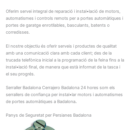
Oferim
servei integral
de reparació
i instal•lació de
motors,
automatismes
i
controls
remots
per a portes
automàtiques
i
portes
de garatge
enrotllables
, basculants
, batents
o
corredisses
.
El nostre
objectiu
és oferir
serveis
i
productes
de qualitat
amb
una comunicació
clara amb
cada client
;
des de la
trucada telefònica
inicial a
la programació
de
la feina
fins a la
instal•lació
final
, de manera
que
està informat
de la tasca
i
el seu progrés
.
Serraller
Badalona
Cerrajero
Badalona
24
hores
som els
serrallers
de confiança
per
instal•lar motors
i
automatismes
de portes
automàtiques
a Badalona
.
Panys de
Seguretat per
Persianes
Badalon
a