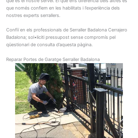
que
és el nostre
servei.
El que
ens diferencia
dels altres
és
que
només
confiem
en les habilitats
i
l’experiència
dels
nostres
experts
serrallers
.
Confiï
en els
professionals de
Serraller
Badalona
Cerrajero
Badalona
;
sol•liciti
pressupost
sense
compromís
pel
qüestionari
de consulta
d’aquesta pàgina.
R
eparar
Portes
de Garatge
Serraller
Badalon
a