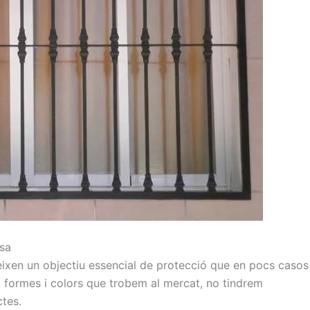
asa
leixen un objectiu essencial de protecció que en pocs casos
s, formes i colors que trobem al mercat, no tindrem
ctes.