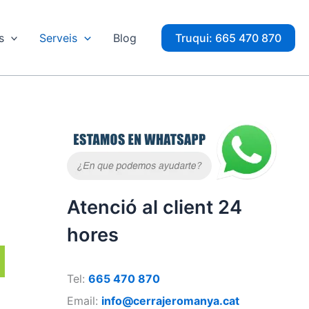
s
Serveis
Blog
Truqui: 665 470 870
Atenció al client 24
hores
Tel:
665 470 870
Email:
info@cerrajeromanya.cat