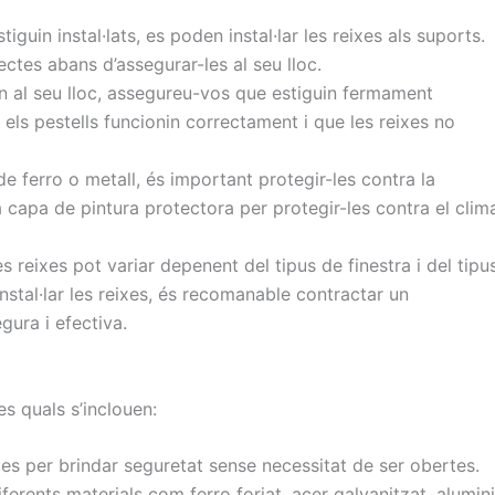
tiguin instal·lats, es poden instal·lar les reixes als suports.
ectes abans d’assegurar-les al seu lloc.
uin al seu lloc, assegureu-vos que estiguin fermament
els pestells funcionin correctament i que les reixes no
 de ferro o metall, és important protegir-les contra la
a capa de pintura protectora per protegir-les contra el clim
s reixes pot variar depenent del tipus de finestra i del tipu
instal·lar les reixes, és recomanable contractar un
gura i efectiva.
es quals s’inclouen:
es per brindar seguretat sense necessitat de ser obertes.
diferents materials com ferro forjat, acer galvanitzat, alumini