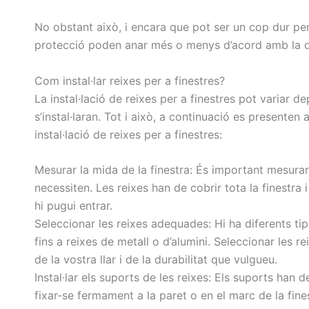
No obstant això, i encara que pot ser un cop dur per 
protecció poden anar més o menys d’acord amb la d
Com instal·lar reixes per a finestres?
La instal·lació de reixes per a finestres pot variar de
s’instal·laran. Tot i això, a continuació es presente
instal·lació de reixes per a finestres:
Mesurar la mida de la finestra: És important mesurar 
necessiten. Les reixes han de cobrir tota la finestra 
hi pugui entrar.
Seleccionar les reixes adequades: Hi ha diferents tipu
fins a reixes de metall o d’alumini. Seleccionar les 
de la vostra llar i de la durabilitat que vulgueu.
Instal·lar els suports de les reixes: Els suports han d
fixar-se fermament a la paret o en el marc de la fine