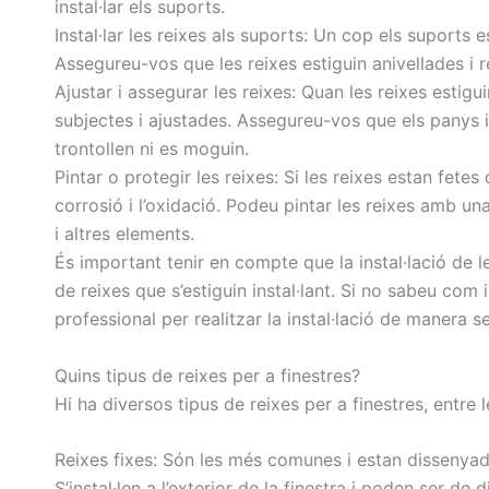
instal·lar els suports.
Instal·lar les reixes als suports: Un cop els suports es
Assegureu-vos que les reixes estiguin anivellades i r
Ajustar i assegurar les reixes: Quan les reixes estig
subjectes i ajustades. Assegureu-vos que els panys i 
trontollen ni es moguin.
Pintar o protegir les reixes: Si les reixes estan fetes
corrosió i l’oxidació. Podeu pintar les reixes amb un
i altres elements.
És important tenir en compte que la instal·lació de le
de reixes que s’estiguin instal·lant. Si no sabeu com 
professional per realitzar la instal·lació de manera se
Quins tipus de reixes per a finestres?
Hi ha diversos tipus de reixes per a finestres, entre l
Reixes fixes: Són les més comunes i estan dissenyad
S’instal·len a l’exterior de la finestra i poden ser de 