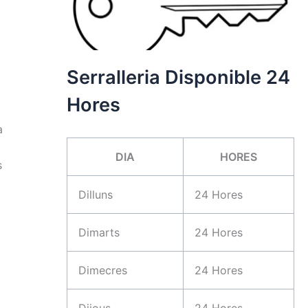
Serralleria Disponible 24
Hores
a
DIA
HORES
s
Dilluns
24 Hores
Dimarts
24 Hores
Dimecres
24 Hores
,
Dijous
24 Hores