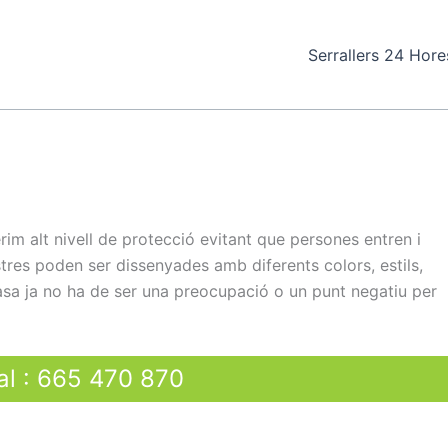
Serrallers 24 Hore
rim alt nivell de protecció evitant que persones entren i
stres poden ser dissenyades amb diferents colors, estils,
 casa ja no ha de ser una preocupació o un punt negatiu per
al
:
665 470 870