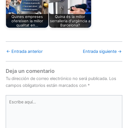
Quines empreses
Quina és la millor
ofereixen la millor
serralleria d'urgència a
qualitat en…
Barcelona?
←
Entrada anterior
Entrada siguiente
→
Deja un comentario
Tu dirección de correo electrónico no será publicada.
Los
campos obligatorios están marcados con
*
Escribe
aquí...