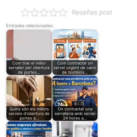
Reseñas post
Entrades relacionades:
Com triar el millor
Com contractar un
serraller per obertura
servei urgent de canvi
de portes…
de bombins…
Quins són els millors
On contractar una
serveis d'obertura de
serralleria amb servei
portes a…
24 hores a…