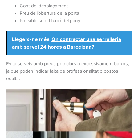
Cost del desplaçament
Preu de l’obertura de la porta
Possible substitució del pany
Llegeix-ne més
On contractar una serralleria
amb servei 24 hores a Barcelona?
Evita serveis amb preus poc clars o excessivament baixos,
ja que poden indicar falta de professionalitat o costos
ocults.