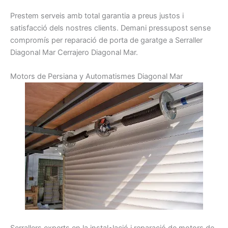
Prestem
serveis
amb total
garantia
a preus
justos i
satisfacció dels nostres
clients.
Demani
pressupost
sense
compromís per
reparació de
porta
de garatge a
S
erraller
Diagonal Mar Cerrajero Diagonal Mar.
Motors de Persiana y Automatismes Diagonal Mar
Serrallers
experts
en la instal•lació i
reparació
de motors
de