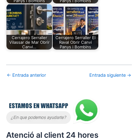
Panys i Bombins
Panys i Bombins
Cerrajero Serraller
Cerrajero Serraller El
Vilassar de Mar Obrir
Raval Obrir Canvi
Canvi…
Panys i Bombins
←
Entrada anterior
Entrada siguiente
→
Atenció al client 24 hores