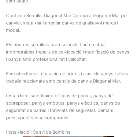
sent
segur.
Confiï en
Serraller
Diagonal Mar
Cerrajero
Diagonal Mar
per
canviar
, instal•lar
i arreglar
panys
de qualsevol
marca i
model
.
Els nostres
serrallers
professionals han
efectuat
innombrables
treballs
de col•locació i
modificació
de panys
i
panys
amb
professionalitat
i
velocitat.
Fem
obertures
i
reparació
de portes
i ajust
de
panys
i
altres
treballs relacionats
amb canvis
de pany
a Diagonal Mar
.
Instal•lem
i
substituïm
tot tipus
de panys,
panys de
sobreposar,
panys
embotits
, panys
elèctrics,
panys
de
seguretat
de barres
i
forrellats
de seguretat.
Demani
pressupost
sense
compromís
.
I
nstal•lació
i
C
anvi de
Bombins