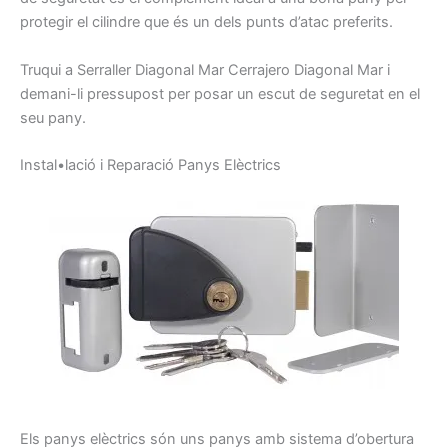
protegir el
cilindre que
és
un dels
punts
d’atac
preferits.
Truqui
a
Serraller
Diagonal Mar
Cerrajero
Diagonal Mar
i
demani-li
pressupost
per posar
un escut
de seguretat
en el
seu
pany
.
I
nstal•lació
i
Reparació
P
anys
E
lèctrics
Els panys
elèctrics
són uns
panys
amb sistema
d’obertura