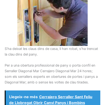
S’ha deixat les claus dins de casa, li han robat, s’ha trencat
la clau dins del pany.
Per a una obertura professional de pany o porta confiï en
Serraller Diagonal Mar Cerrajero Diagonal Mar 24 hores;
som els serrallers experts en obertures de portes i panys a
Diagonal Mar; amb o sense les voltes de clau tirades.
Llegeix-ne més
Cerrajero Serraller Sant Feliu
de Llobregat Obrir Canvi Panys i Bombins