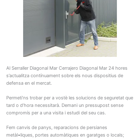
Al
Serraller
Diagonal Mar Cerrajero Diagonal Mar
24
hores
s’actualitza
contínuament
sobre els
nous
dispositius
de
defensa
en el mercat.
Permeti’ns
trobar
per a vostè les
solucions
de seguretat
que
tard
o d’hora
necessitarà.
Demani
un pressupost
sense
compromís
per a una
visita i
estudi
del seu cas.
Fem
canvis
de panys
, reparacions
de persianes
metàl•liques,
portes
automàtiques
en garatges
o locals
;