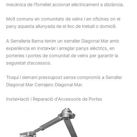
mecànica de
l’
forrellat
accionat
elèctricament
a distància.
Molt
comuns
en comunitats
de veïns
i
en oficines
on
el
pany
aquesta
allunyada de
el lloc
de treball o
domicili.
A Serralleria
Barna
tenim
un serraller
Diagonal Mar amb
experiència en
instal•lar
i arreglar
panys
elèctrics,
en
porteries
i
portes
de comunitat
de veïns
per garantir la
seguretat
d’accessos.
Truqui
i demani
pressupost
sense
compromís
a
Serraller
Diagonal Mar
Cerrajero
Diagonal Mar.
I
nstal•lació
i
Reparació d’
A
ccessoris
de Portes