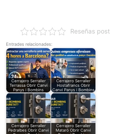
Reseñas post
Entrades relacionades:
Cerrajero Serraller
Cerrajero Serraller
Terrassa Obrir Canvi
Hostafrancs Obrir
Panys i Bombins
Canvi Panys i Bombins
Cerrajero Serraller
Cerrajero Serraller
Pedralbes Obrir Canvi
Mataró Obrir Canvi