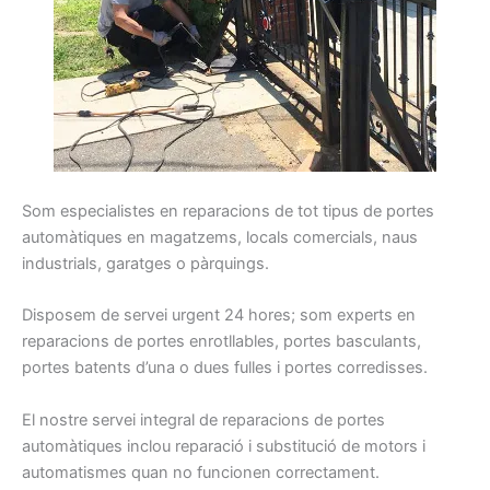
Som
especialistes
en reparacions
de tot tipus
de portes
automàtiques
en magatzems
, locals
comercials
, naus
industrials
, garatges
o pàrquings
.
Disposem
de servei
urgent
24
hores
;
som
experts
en
reparacions
de portes
enrotllables
, portes
basculants
,
portes
batents
d’una o dues
fulles
i
portes
corredisses
.
El nostre
servei integral
de reparacions
de portes
automàtiques
inclou
reparació
i
substitució
de motors
i
automatismes
quan
no funcionen
correctament
.