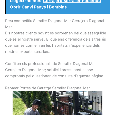
Llegeix-ne més
Cerrajero Serraller Poblenou
Obrir Canvi Panys i Bombins
P
reu
competitiu
Serraller
Diagonal Mar
Cerrajero
Diagonal
Mar
Els nostres
clients sovint
es
sorprenen
del que
assequible
que
és el nostre
servei.
El que
ens diferencia
dels altres
és
que
només
confiem
en les habilitats
i
l’experiència
dels
nostres
experts
serrallers
.
Confiï
en els
professionals de
Serraller
Diagonal Mar
Cerrajero
Diagonal Mar
;
sol•liciti
pressupost
sense
compromís
pel
qüestionari
de consulta
d’aquesta pàgina.
R
eparar
Portes
de Garatge
Serraller
Diagonal Mar