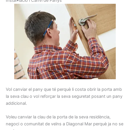
I
nstal•lació
i
C
anvi de
Panys
Vol
canviar
el pany
que té perquè
li costa
obrir
la porta
amb
la seva clau
o vol
reforçar la seva
seguretat
posant
un pany
addicional
.
Voleu
canviar la
clau de la porta
de la seva residència
,
negoci
o comunitat de
veïns
a Diagonal Mar
perquè ja
no se