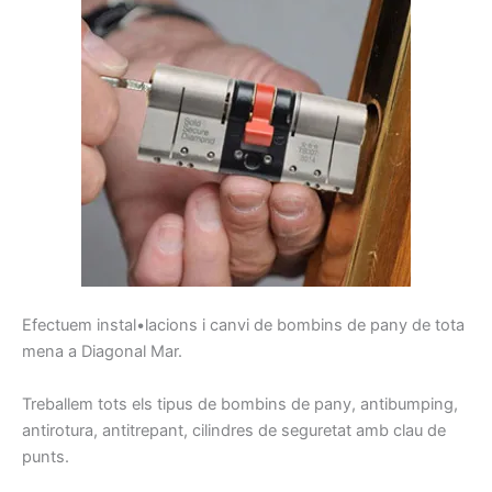
E
fectuem
instal•lacions
i
canvi
de
bombins
de pany
de tota
mena
a Diagonal Mar
.
Treballem
tots els tipus de
bombins de
pany,
antibumping
,
antirotura
,
antitrepant
, cilindres
de seguretat
amb clau
de
punts.