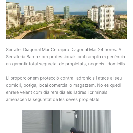
Serraller
Diagonal Mar Cerrajero Diagonal Mar
24
hores.
A
Serralleria Barna som p
rofessionals
amb
àmplia
experiència
en
garantir total
seguretat
de propietats,
negocis
i
domicilis.
Li
proporcionem
protecció
contra
lladronicis
i atacs
al seu
domicili
, botiga
, local
comercial o
magatzem.
No es quedi
enrere
veient
com
dia rere dia
els
lladres
i
criminals
amenacen la
seguretat
de les seves propietats
.