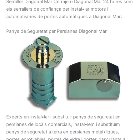
Serraller
Diagonal Mar
Cerrajero
Diagonal Mar
24
hores
som
els
serrallers
de confiança
per
instal•lar motors
i
automatismes
de portes
automàtiques
a Diagonal Mar
.
Panys de
Seguretat per
Persianes
Diagonal Mar
Experts en
instal•lar i
substituir
panys
de seguretat
en
persianes
de locals
comercials
, instal•lem
i
substituïm
pany
s
de seguretat
a
terra
en persianes
metàl•liques,
portes
enrotllables
, portes
de vidre i
portes
basculants
a