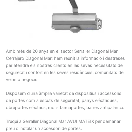
A
mb
més de 20
anys en el sector
Serraller
Diagonal Mar
Cerrajero
Diagonal Mar
;
hem
reunit la
informació
i
destreses
per atendre els nostres
clients
en les seves necessitats
de
seguretat
i confort
en les seves residències
, comunitats
de
veïns
o negocis
.
Disposem d’una
àmplia
varietat
de dispositius
i
accessoris
de portes
com a escuts
de seguretat
, panys
elèctriques,
obreportes
elèctrics
, molls
tancaportes
, barres
antipalanca
.
Truqui a
Serraller
Diagonal Mar
AVUI
MATEIX per demanar
preu d’instalar un accessori de portes
.