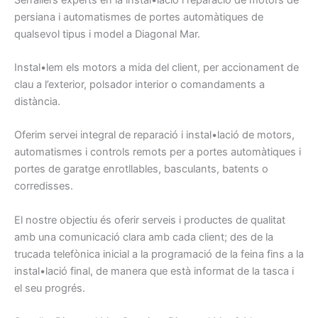
persiana
i
automatismes
de portes
automàtiques
de
qualsevol
tipus
i model
a Diagonal Mar
.
Instal•lem
els
motors
a mida d
el client,
per
accionament
de
clau
a l’exterior,
polsador
interior
o comandaments
a
distància.
Oferim
servei integral
de reparació
i instal•lació de
motors,
automatismes
i
controls
remots
per a portes
automàtiques
i
portes
de garatge
enrotllables
, basculants
, batents
o
corredisses
.
El nostre
objectiu
és oferir
serveis
i
productes
de qualitat
amb
una comunicació
clara amb
cada client
;
des de la
trucada telefònica
inicial a
la programació
de
la feina
fins a la
instal•lació
final
, de manera
que
està informat
de la tasca
i
el seu progrés
.