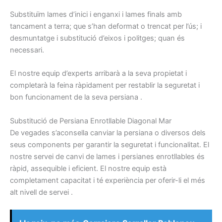
Substituïm
lames
d’inici i
enganxi
i
lames
finals amb
tancament a
terra
;
que s’han
deformat
o trencat
per l’ús
;
i
desmuntatge
i
substitució
d’eixos i
politges
;
quan
és
necessari.
El nostre
equip
d’experts
arribarà
a la seva propietat
i
completarà
la feina ràpidament
per restablir la
seguretat
i
bon
funcionament
de la seva
persiana
.
S
ubstitució
de
Persiana
Enrotllable
Diagonal Mar
De vegades
s’aconsella
canviar
la persiana
o
diversos dels
seus
components
per garantir la
seguretat
i
funcionalitat.
El
nostre
servei de canvi de
lames
i
persianes
enrotllables
és
ràpid,
assequible
i
eficient.
El nostre
equip
està
completament capacitat
i
té
experiència per
oferir-li el
més
alt
nivell
de servei
.