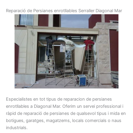
R
eparació
de
Persianes
enrotllables
Serraller
Diagonal Mar
Especialistes
en tot
tipus
de reparacion de
persianes
enrotllables
a Diagonal Mar
.
Oferim
un servei
professional
i
ràpid
de reparació
de persianes
de qualsevol
tipus
i
mida
en
botigues,
garatges
, magatzems
, locals
comercials o
naus
industrials.