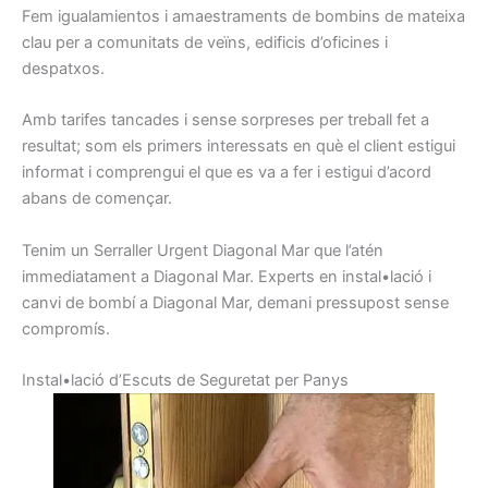
Fem
igualamientos
i
amaestraments
de
bombins
de
mateixa
clau
per a comunitats
de veïns
, edificis
d’oficines
i
despatxos.
Amb
tarifes
tancades i
sense
sorpreses
per treball
fet
a
resultat
;
som els
primers
interessats
en què el client
estigui
informat
i
comprengui
el que
es va a
fer i
estigui d’
acord
abans
de començar.
Tenim un
Serraller
Urgent
Diagonal Mar
que l’atén
immediatament
a Diagonal Mar
.
Experts
en instal•lació
i
canvi de
bombí a
Diagonal Mar,
demani
pressupost
sense
compromís
.
I
nstal•lació d’
E
scuts
de Seguretat
per
Panys