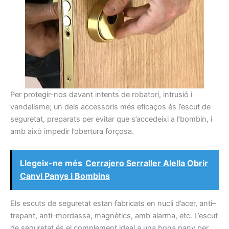
Per
protegir-nos
davant
intents
de robatori,
intrusió
i
vandalisme
;
un dels accessoris
més
eficaços
és
l’escut
de
seguretat
,
preparats
per evitar que
s’accedeixi a
l’
bombin
,
i
amb això
impedir l’obertura
forçosa.
Llegeix-ne més
Cerrajero Serraller Alella Obrir
Canvi Panys i Bombins
Els
escuts
de seguretat
estan fabricats
en
nucli
d’acer,
anti
–
trepant
, anti
–
mordassa
,
magnètics,
amb alarma,
etc.
L’escut
de seguretat
és
el complement ideal
a una bona
pany
per