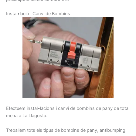
I
nstal•lació
i
C
anvi de
Bombins
E
fectuem
instal•lacions
i
canvi
de
bombins
de pany
de tota
mena
a La Llagosta
.
Treballem
tots els tipus de
bombins de
pany,
antibumping
,