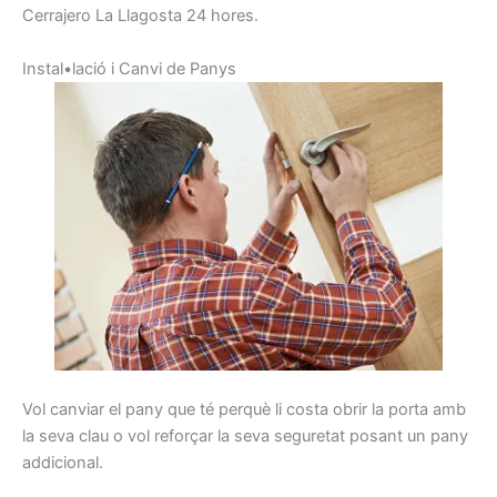
Cerrajero La Llagosta 24 hores.
I
nstal•lació
i
C
anvi de
Panys
Vol
canviar
el pany
que té perquè
li costa
obrir
la porta
amb
la seva clau
o vol
reforçar la seva
seguretat
posant
un pany
addicional
.