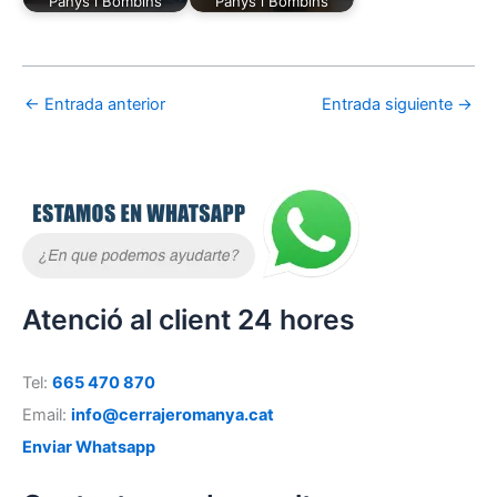
Panys i Bombins
Panys i Bombins
←
Entrada anterior
Entrada siguiente
→
Atenció al client 24 hores
Tel:
665 470 870
Email:
info@cerrajeromanya.cat
Enviar Whatsapp