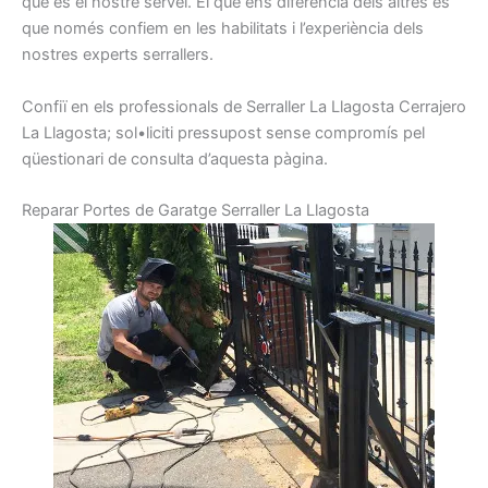
que
és el nostre
servei.
El que
ens diferencia
dels altres
és
que
només
confiem
en les habilitats
i
l’experiència
dels
nostres
experts
serrallers
.
Confiï
en els
professionals de
Serraller
La Llagosta
Cerrajero
La Llagosta
;
sol•liciti
pressupost
sense
compromís
pel
qüestionari
de consulta
d’aquesta pàgina.
R
eparar
Portes
de Garatge
Serraller
La Llagosta