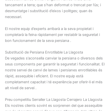
tancament a
terra
;
que s’han
deformat
o trencat
per l’ús
;
i
desmuntatge
i
substitució
d’eixos i
politges
;
quan
és
necessari.
El nostre
equip
d’experts
arribarà
a la seva propietat
i
completarà
la feina ràpidament
per restablir la
seguretat
i
bon
funcionament
de la seva
persiana
.
S
ubstitució
de
Persiana
Enrotllable
La Llagosta
De vegades
s’aconsella
canviar
la persiana
o
diversos dels
seus
components
per garantir la
seguretat
i
funcionalitat.
El
nostre
servei de canvi de
lames
i
persianes
enrotllables
és
ràpid,
assequible
i
eficient.
El nostre
equip
està
completament capacitat
i
té
experiència per
oferir-li el
més
alt
nivell
de servei
.
P
reu
competitiu
Serraller
La Llagosta
Cerrajero
La Llagosta
Els nostres
clients sovint
es
sorprenen
del que
assequible