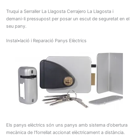
Truqui
a
Serraller
La Llagosta
Cerrajero
La Llagosta
i
demani-li
pressupost
per posar
un escut
de seguretat
en el
seu
pany
.
I
nstal•lació
i
Reparació
P
anys
E
lèctrics
Els panys
elèctrics
són uns
panys
amb sistema
d’obertura
mecànica de
l’
forrellat
accionat
elèctricament
a distància.