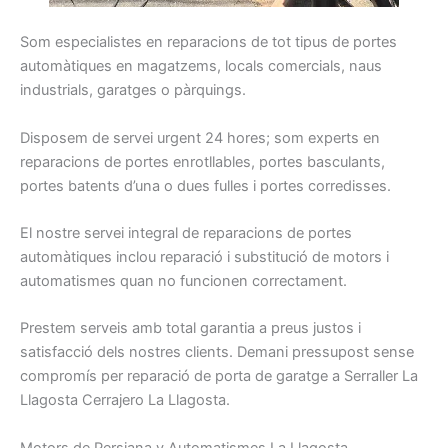
Som
especialistes
en reparacions
de tot tipus
de portes
automàtiques
en magatzems
, locals
comercials
, naus
industrials
, garatges
o pàrquings
.
Disposem
de servei
urgent
24
hores
;
som
experts
en
reparacions
de portes
enrotllables
, portes
basculants
,
portes
batents
d’una o dues
fulles
i
portes
corredisses
.
El nostre
servei integral
de reparacions
de portes
automàtiques
inclou
reparació
i
substitució
de motors
i
automatismes
quan
no funcionen
correctament
.
Prestem
serveis
amb total
garantia
a preus
justos i
satisfacció dels nostres
clients.
Demani
pressupost
sense
compromís per
reparació de
porta
de garatge a
S
erraller La
Llagosta Cerrajero La Llagosta.
Motors de Persiana y Automatismes La Llagosta