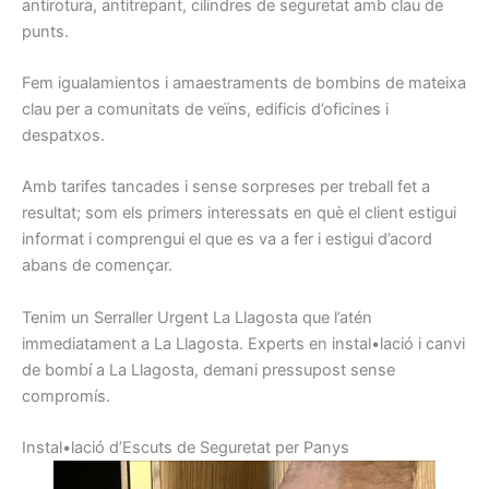
antirotura
,
antitrepant
, cilindres
de seguretat
amb clau
de
punts.
Fem
igualamientos
i
amaestraments
de
bombins
de
mateixa
clau
per a comunitats
de veïns
, edificis
d’oficines
i
despatxos.
Amb
tarifes
tancades i
sense
sorpreses
per treball
fet
a
resultat
;
som els
primers
interessats
en què el client
estigui
informat
i
comprengui
el que
es va a
fer i
estigui d’
acord
abans
de començar.
Tenim un
Serraller
Urgent
La Llagosta
que l’atén
immediatament
a La Llagosta
.
Experts
en instal•lació
i canvi
de
bombí a
La Llagosta,
demani
pressupost
sense
compromís
.
I
nstal•lació d’
E
scuts
de Seguretat
per
Panys