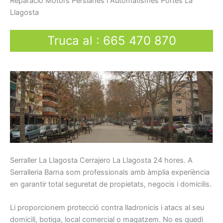
Reparació
Motors
Persianes
i
Automatismes
Portes
La
Llagosta
Truca al
:
665 470 870
Serraller
La Llagosta Cerrajero La Llagosta
24
hores.
A
Serralleria Barna som p
rofessionals
amb
àmplia
experiència
en
garantir total
seguretat
de propietats,
negocis
i
domicilis.
Li
proporcionem
protecció
contra
lladronicis
i atacs
al seu
domicili
, botiga
, local
comercial o
magatzem.
No es quedi