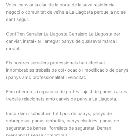
Voleu
canviar la
clau de la porta
de la seva residència
,
negoci
o comunitat de
veïns
a La Llagosta
perquè ja
no se
sent
segur.
Confiï en
Serraller
La Llagosta
Cerrajero
La Llagosta
per
canviar
, instal•lar
i arreglar
panys
de qualsevol
marca i
model
.
Els nostres
serrallers
professionals han
efectuat
innombrables
treballs
de col•locació i
modificació
de panys
i
panys
amb
professionalitat
i
velocitat.
Fem
obertures
i
reparació
de portes
i ajust
de
panys
i
altres
treballs relacionats
amb canvis
de pany
a La Llagosta
.
Instal•lem
i
substituïm
tot tipus
de panys,
panys de
sobreposar,
panys
embotits
, panys
elèctrics,
panys
de
seguretat
de barres
i
forrellats
de seguretat.
Demani
pressupost
sense
compromís
.