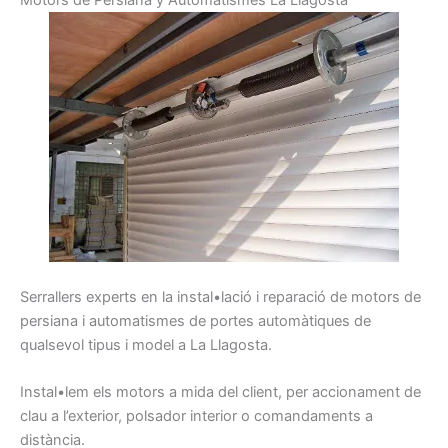
Serrallers
experts
en la instal•lació i
reparació
de motors
de
persiana
i
automatismes
de portes
automàtiques
de
qualsevol
tipus
i model
a La Llagosta
.
Instal•lem
els
motors
a mida d
el client,
per
accionament
de
clau
a l’exterior,
polsador
interior
o comandaments
a
distància.