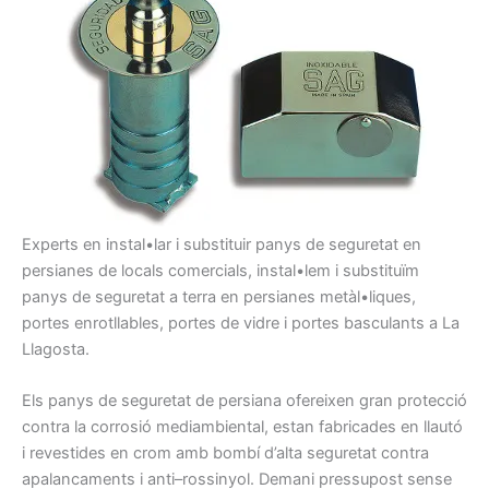
Experts en
instal•lar i
substituir
panys
de seguretat
en
persianes
de locals
comercials
, instal•lem
i
substituïm
pany
s
de seguretat
a
terra
en persianes
metàl•liques,
portes
enrotllables
, portes
de vidre i
portes
basculants
a La
Llagosta
.
Els panys
de seguretat
de persiana
ofereixen gran
protecció
contra
la
corrosió
mediambiental,
estan
fabricades
en llautó
i
revestides
en crom
amb
bombí
d’alta
seguretat contra
apalancaments
i anti
–
rossinyol
.
Demani
pressupost
sense