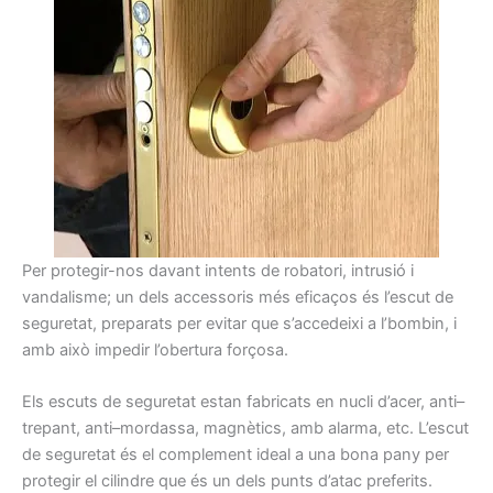
Per
protegir-nos
davant
intents
de robatori,
intrusió
i
vandalisme
;
un dels accessoris
més
eficaços
és
l’escut
de
seguretat
,
preparats
per evitar que
s’accedeixi a
l’
bombin
,
i
amb això
impedir l’obertura
forçosa.
Els
escuts
de seguretat
estan fabricats
en
nucli
d’acer,
anti
–
trepant
, anti
–
mordassa
,
magnètics,
amb alarma,
etc.
L’escut
de seguretat
és
el complement ideal
a una bona
pany
per
protegir el
cilindre que
és
un dels
punts
d’atac
preferits.