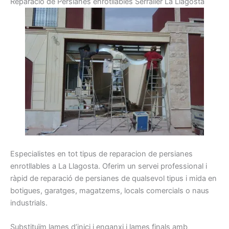
R
eparació
de
Persianes
enrotllables
Serraller
La Llagosta
Especialistes
en tot
tipus
de reparacion de
persianes
enrotllables
a La Llagosta
.
Oferim
un servei
professional
i
ràpid
de reparació
de persianes
de qualsevol
tipus
i
mida
en
botigues,
garatges
, magatzems
, locals
comercials o
naus
industrials.
Substituïm
lames
d’inici i
enganxi
i
lames
finals amb