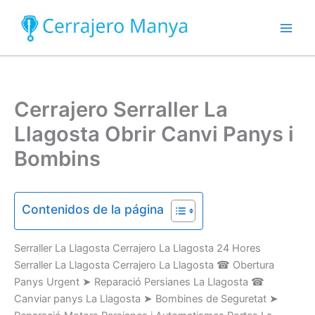
Ir
al
contenido
Cerrajero Serraller La
Llagosta Obrir Canvi Panys i
Bombins
Contenidos de la página
Serraller
La Llagosta Cerrajero La Llagosta
24 Hores
Serraller La Llagosta Cerrajero La Llagosta
☎
Obertura
Panys
U
rgent
➤
Reparació
Persianes
La Llagosta
☎
Canviar
panys
La Llagosta
➤
Bombines
de Seguretat
➤