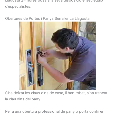
Llagosta
24
hores
posa a la seva
disposició el seu
equip
d’especialistes.
Obertures
de Portes
i
Panys
Serraller
La Llagosta
S’ha deixat les claus dins de casa, li han robat, s’ha trencat
la clau dins del pany.
Per a una obertura professional de pany o porta confiï en