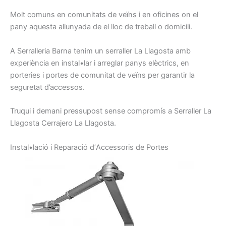
Molt
comuns
en comunitats
de veïns
i
en oficines
on
el
pany
aquesta
allunyada de
el lloc
de treball o
domicili.
A Serralleria
Barna
tenim
un serraller
La Llagosta amb
experiència en
instal•lar
i arreglar
panys
elèctrics,
en
porteries
i
portes
de comunitat
de veïns
per garantir la
seguretat
d’accessos.
Truqui
i demani
pressupost
sense
compromís
a
Serraller
La
Llagosta
Cerrajero
La Llagosta.
I
nstal•lació
i
Reparació d’
A
ccessoris
de Portes