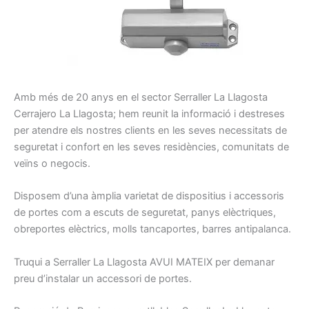
A
mb
més de 20
anys en el sector
Serraller
La Llagosta
Cerrajero
La Llagosta
;
hem
reunit la
informació
i
destreses
per atendre els nostres
clients
en les seves necessitats
de
seguretat
i confort
en les seves residències
, comunitats
de
veïns
o negocis
.
Disposem d’una
àmplia
varietat
de dispositius
i
accessoris
de portes
com a escuts
de seguretat
, panys
elèctriques,
obreportes
elèctrics
, molls
tancaportes
, barres
antipalanca
.
Truqui a
Serraller
La Llagosta
AVUI
MATEIX per demanar
preu d’instalar un accessori de portes
.