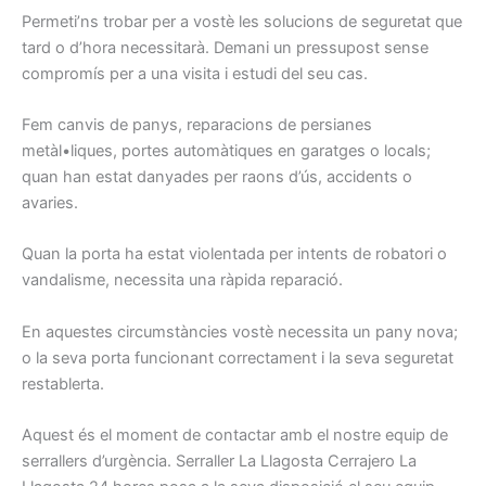
Permeti’ns
trobar
per a vostè les
solucions
de seguretat
que
tard
o d’hora
necessitarà.
Demani
un pressupost
sense
compromís
per a una
visita i
estudi
del seu cas.
Fem
canvis
de panys
, reparacions
de persianes
metàl•liques,
portes
automàtiques
en garatges
o locals
;
quan han
estat
danyades
per
raons
d’ús,
accidents o
avaries.
Quan la porta
ha estat
violentada
per
intents
de robatori
o
vandalisme
, necessita una
ràpida
reparació.
En aquestes
circumstàncies
vostè
necessita
un pany
nova
;
o
la seva porta
funcionant
correctament
i la seva seguretat
restablerta
.
Aquest és el
moment de contactar
amb el nostre
equip
de
serrallers
d’urgència.
Serraller
La Llagosta
Cerrajero La