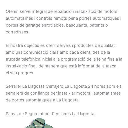
Oferim
servei integral
de reparació
i instal•lació de
motors,
automatismes
i
controls
remots
per a portes
automàtiques
i
portes
de garatge
enrotllables
, basculants
, batents
o
corredisses
.
El nostre
objectiu
és oferir
serveis
i
productes
de qualitat
amb
una comunicació
clara amb
cada client
;
des de la
trucada telefònica
inicial a
la programació
de
la feina
fins a la
instal•lació
final
, de manera
que
està informat
de la tasca
i
el seu progrés
.
Serraller
La Llagosta
Cerrajero
La Llagosta
24
hores
som els
serrallers
de confiança
per
instal•lar motors
i
automatismes
de portes
automàtiques
a La Llagosta
.
Panys de
Seguretat per
Persianes
La Llagosta