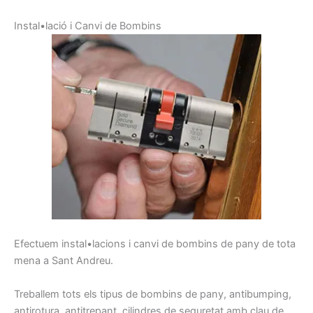
I
nstal•lació
i
C
anvi de
Bombins
E
fectuem
instal•lacions
i
canvi
de
bombins
de pany
de tota
mena
a Sant Andreu
.
Treballem
tots els tipus de
bombins de
pany,
antibumping
,
antirotura
,
antitrepant
, cilindres
de seguretat
amb clau
de