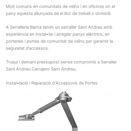
Molt
comuns
en comunitats
de veïns
i
en oficines
on
el
pany
aquesta
allunyada de
el lloc
de treball o
domicili.
A Serralleria
Barna
tenim
un serraller
Sant Andreu amb
experiència en
instal•lar
i arreglar
panys
elèctrics,
en
porteries
i
portes
de comunitat
de veïns
per garantir la
seguretat
d’accessos.
Truqui
i demani
pressupost
sense
compromís
a
Serraller
Sant Andreu
Cerrajero
Sant Andreu.
I
nstal•lació
i
Reparació d’
A
ccessoris
de Portes