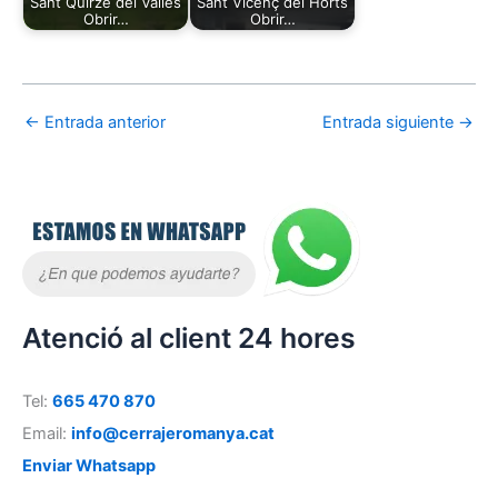
Sant Quirze del Valles
Sant Vicenç del Horts
Obrir…
Obrir…
←
Entrada anterior
Entrada siguiente
→
Atenció al client 24 hores
Tel:
665 470 870
Email:
info@cerrajeromanya.cat
Enviar Whatsapp