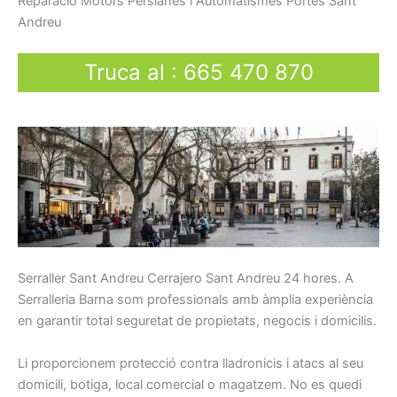
Reparació
Motors
Persianes
i
Automatismes
Portes
Sant
Andreu
Truca al
:
665 470 870
Serraller
Sant Andreu Cerrajero Sant Andreu
24
hores.
A
Serralleria Barna som p
rofessionals
amb
àmplia
experiència
en
garantir total
seguretat
de propietats,
negocis
i
domicilis.
Li
proporcionem
protecció
contra
lladronicis
i atacs
al seu
domicili
, botiga
, local
comercial o
magatzem.
No es quedi