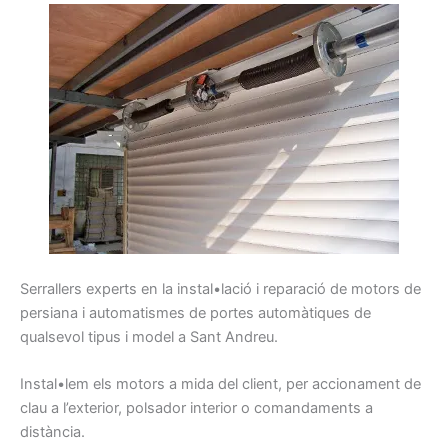
Serrallers
experts
en la instal•lació i
reparació
de motors
de
persiana
i
automatismes
de portes
automàtiques
de
qualsevol
tipus
i model
a Sant Andreu
.
Instal•lem
els
motors
a mida d
el client,
per
accionament
de
clau
a l’exterior,
polsador
interior
o comandaments
a
distància.