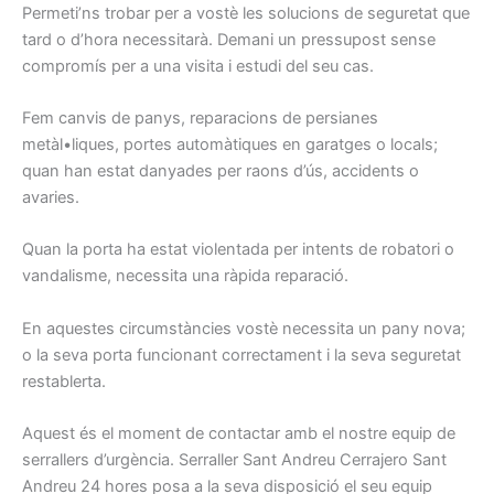
Permeti’ns
trobar
per a vostè les
solucions
de seguretat
que
tard
o d’hora
necessitarà.
Demani
un pressupost
sense
compromís
per a una
visita i
estudi
del seu cas.
Fem
canvis
de panys
, reparacions
de persianes
metàl•liques,
portes
automàtiques
en garatges
o locals
;
quan han
estat
danyades
per
raons
d’ús,
accidents o
avaries.
Quan la porta
ha estat
violentada
per
intents
de robatori
o
vandalisme
, necessita una
ràpida
reparació.
En aquestes
circumstàncies
vostè
necessita
un pany
nova
;
o
la seva porta
funcionant
correctament
i la seva seguretat
restablerta
.
Aquest és el
moment de contactar
amb el nostre
equip
de
serrallers
d’urgència.
Serraller
Sant Andreu
Cerrajero Sant
Andreu
24
hores
posa a la seva
disposició el seu
equip