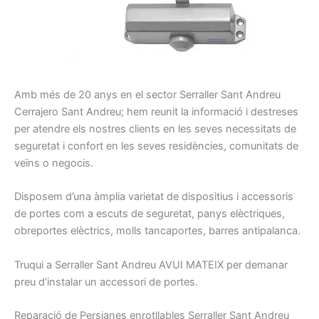
A
mb
més de 20
anys en el sector
Serraller
Sant Andreu
Cerrajero
Sant Andreu
;
hem
reunit la
informació
i
destreses
per atendre els nostres
clients
en les seves necessitats
de
seguretat
i confort
en les seves residències
, comunitats
de
veïns
o negocis
.
Disposem d’una
àmplia
varietat
de dispositius
i
accessoris
de portes
com a escuts
de seguretat
, panys
elèctriques,
obreportes
elèctrics
, molls
tancaportes
, barres
antipalanca
.
Truqui a
Serraller
Sant Andreu
AVUI
MATEIX per demanar
preu d’instalar un accessori de portes
.
R
eparació
de
Persianes
enrotllables
Serraller
Sant Andreu