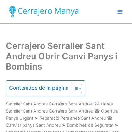
Ir
al
contenido
Cerrajero Serraller Sant
Andreu Obrir Canvi Panys i
Bombins
Contenidos de la página
Serraller
Sant Andreu Cerrajero Sant Andreu
24 Hores
Serraller Sant Andreu Cerrajero Sant Andreu
☎
Obertura
Panys
U
rgent
➤
Reparació
Persianes
Sant Andreu
☎
Canviar
panys
Sant Andreu
➤
Bombines
de Seguretat
➤