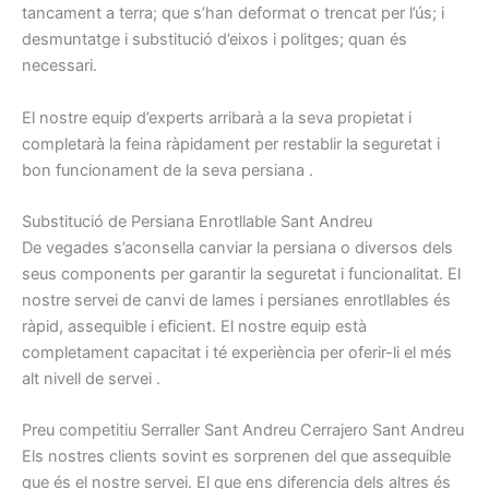
tancament a
terra
;
que s’han
deformat
o trencat
per l’ús
;
i
desmuntatge
i
substitució
d’eixos i
politges
;
quan
és
necessari.
El nostre
equip
d’experts
arribarà
a la seva propietat
i
completarà
la feina ràpidament
per restablir la
seguretat
i
bon
funcionament
de la seva
persiana
.
S
ubstitució
de
Persiana
Enrotllable
Sant Andreu
De vegades
s’aconsella
canviar
la persiana
o
diversos dels
seus
components
per garantir la
seguretat
i
funcionalitat.
El
nostre
servei de canvi de
lames
i
persianes
enrotllables
és
ràpid,
assequible
i
eficient.
El nostre
equip
està
completament capacitat
i
té
experiència per
oferir-li el
més
alt
nivell
de servei
.
P
reu
competitiu
Serraller
Sant Andreu
Cerrajero
Sant Andreu
Els nostres
clients sovint
es
sorprenen
del que
assequible
que
és el nostre
servei.
El que
ens diferencia
dels altres
és