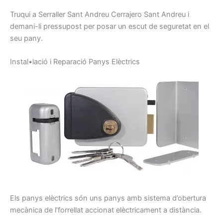
Truqui
a
Serraller
Sant Andreu
Cerrajero
Sant Andreu
i
demani-li
pressupost
per posar
un escut
de seguretat
en el
seu
pany
.
I
nstal•lació
i
Reparació
P
anys
E
lèctrics
Els panys
elèctrics
són uns
panys
amb sistema
d’obertura
mecànica de
l’
forrellat
accionat
elèctricament
a distància.