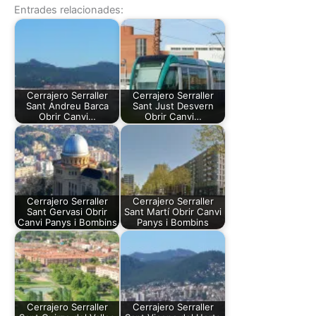
Entrades relacionades:
Cerrajero Serraller
Cerrajero Serraller
Sant Andreu Barca
Sant Just Desvern
Obrir Canvi…
Obrir Canvi…
Cerrajero Serraller
Cerrajero Serraller
Sant Gervasi Obrir
Sant Martí Obrir Canvi
Canvi Panys i Bombins
Panys i Bombins
Cerrajero Serraller
Cerrajero Serraller