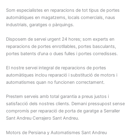
Som
especialistes
en reparacions
de tot tipus
de portes
automàtiques
en magatzems
, locals
comercials
, naus
industrials
, garatges
o pàrquings
.
Disposem
de servei
urgent
24
hores
;
som
experts
en
reparacions
de portes
enrotllables
, portes
basculants
,
portes
batents
d’una o dues
fulles
i
portes
corredisses
.
El nostre
servei integral
de reparacions
de portes
automàtiques
inclou
reparació
i
substitució
de motors
i
automatismes
quan
no funcionen
correctament
.
Prestem
serveis
amb total
garantia
a preus
justos i
satisfacció dels nostres
clients.
Demani
pressupost
sense
compromís per
reparació de
porta
de garatge a
S
erraller
Sant Andreu Cerrajero Sant Andreu.
Motors de Persiana y Automatismes Sant Andreu