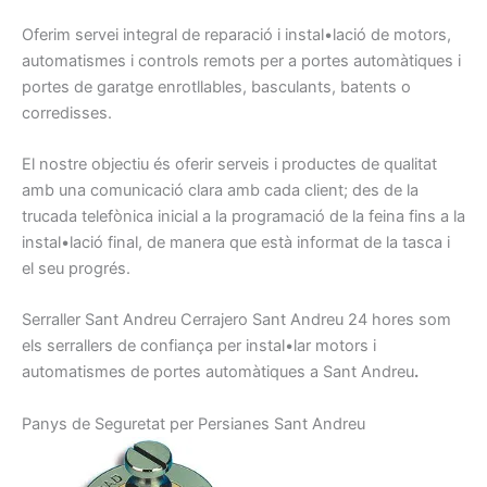
Oferim
servei integral
de reparació
i instal•lació de
motors,
automatismes
i
controls
remots
per a portes
automàtiques
i
portes
de garatge
enrotllables
, basculants
, batents
o
corredisses
.
El nostre
objectiu
és oferir
serveis
i
productes
de qualitat
amb
una comunicació
clara amb
cada client
;
des de la
trucada telefònica
inicial a
la programació
de
la feina
fins a la
instal•lació
final
, de manera
que
està informat
de la tasca
i
el seu progrés
.
Serraller
Sant Andreu
Cerrajero
Sant Andreu
24
hores
som
els
serrallers
de confiança
per
instal•lar motors
i
automatismes
de portes
automàtiques
a Sant Andreu
.
Panys de
Seguretat per
Persianes
Sant Andreu