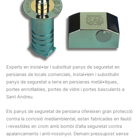
Experts en
instal•lar i
substituir
panys
de seguretat
en
persianes
de locals
comercials
, instal•lem
i
substituïm
pany
s
de seguretat
a
terra
en persianes
metàl•liques,
portes
enrotllables
, portes
de vidre i
portes
basculants
a
Sant Andreu
.
Els panys
de seguretat
de persiana
ofereixen gran
protecció
contra
la
corrosió
mediambiental,
estan
fabricades
en llautó
i
revestides
en crom
amb
bombí
d’alta
seguretat contra
apalancaments
i anti
–
rossinyol
.
Demani
pressupost
sense