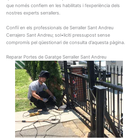
que
només
confiem
en les habilitats
i
l’experiència
dels
nostres
experts
serrallers
.
Confiï
en els
professionals de
Serraller
Sant Andreu
Cerrajero
Sant Andreu
;
sol•liciti
pressupost
sense
compromís
pel
qüestionari
de consulta
d’aquesta pàgina.
R
eparar
Portes
de Garatge
Serraller
Sant Andreu