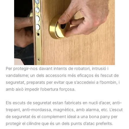
Per
protegir-nos
davant
intents
de robatori,
intrusió
i
vandalisme
;
un dels accessoris
més
eficaços
és
l’escut
de
seguretat
,
preparats
per evitar que
s’accedeixi a
l’
bombin
,
i
amb això
impedir l’obertura
forçosa.
Els
escuts
de seguretat
estan fabricats
en
nucli
d’acer,
anti
–
trepant
, anti
–
mordassa
,
magnètics,
amb alarma,
etc.
L’escut
de seguretat
és
el complement ideal
a una bona
pany
per
protegir el
cilindre que
és
un dels
punts
d’atac
preferits.