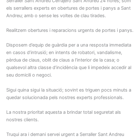
Serraller Sant Andreu Cerrajero Sant Andreu 24 hores; som
els serrallers experts en obertures de portes i panys a Sant
Andreu; amb o sense les voltes de clau tirades.
Realitzem obertures i reparacions urgents de portes i panys.
Disposem d’equip de guàrdia per a una resposta immediata
en casos d’intrusió; en intents de robatori, vandalisme,
pèrdua de claus, oblit de claus a l’interior de la casa; o
qualsevol altra classe d’incidència que li impedeix accedir al
seu domicili o negoci.
Sigui quina sigui la situació; sovint es triguen pocs minuts a
quedar solucionada pels nostres experts professionals.
La nostra prioritat aquesta a brindar total seguretat als
nostres clients.
Truqui ara i demani servei urgent a Serraller Sant Andreu