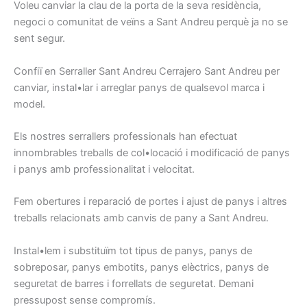
Voleu
canviar la
clau de la porta
de la seva residència
,
negoci
o comunitat de
veïns
a Sant Andreu
perquè ja
no se
sent
segur.
Confiï en
Serraller
Sant Andreu
Cerrajero
Sant Andreu
per
canviar
, instal•lar
i arreglar
panys
de qualsevol
marca i
model
.
Els nostres
serrallers
professionals han
efectuat
innombrables
treballs
de col•locació i
modificació
de panys
i
panys
amb
professionalitat
i
velocitat.
Fem
obertures
i
reparació
de portes
i ajust
de
panys
i
altres
treballs relacionats
amb canvis
de pany
a Sant Andreu
.
Instal•lem
i
substituïm
tot tipus
de panys,
panys de
sobreposar,
panys
embotits
, panys
elèctrics,
panys
de
seguretat
de barres
i
forrellats
de seguretat.
Demani
pressupost
sense
compromís
.