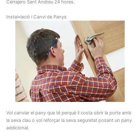
Cerrajero Sant Andreu 24 hores.
I
nstal•lació
i
C
anvi de
Panys
Vol
canviar
el pany
que té perquè
li costa
obrir
la porta
amb
la seva clau
o vol
reforçar la seva
seguretat
posant
un pany
addicional
.