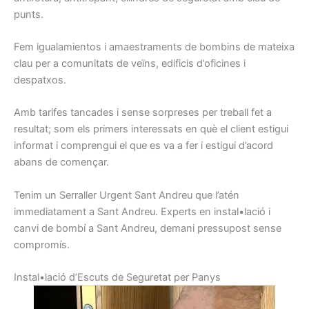
punts.
Fem
igualamientos
i
amaestraments
de
bombins
de
mateixa
clau
per a comunitats
de veïns
, edificis
d’oficines
i
despatxos.
Amb
tarifes
tancades i
sense
sorpreses
per treball
fet
a
resultat
;
som els
primers
interessats
en què el client
estigui
informat
i
comprengui
el que
es va a
fer i
estigui d’
acord
abans
de començar.
Tenim un
Serraller
Urgent
Sant Andreu
que l’atén
immediatament
a Sant Andreu
.
Experts
en instal•lació
i
canvi de
bombí a
Sant Andreu,
demani
pressupost
sense
compromís
.
I
nstal•lació d’
E
scuts
de Seguretat
per
Panys