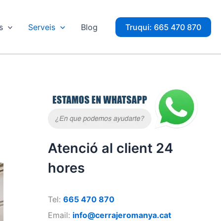
s
Serveis
Blog
Truqui: 665 470 870
Atenció al client 24
hores
Tel:
665 470 870
Email:
info@cerrajeromanya.cat