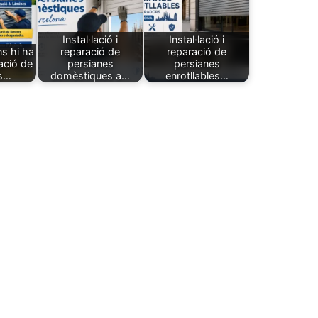
Instal·lació i
Instal·lació i
s hi ha
reparació de
reparació de
ació de
persianes
persianes
es…
domèstiques a…
enrotllables…