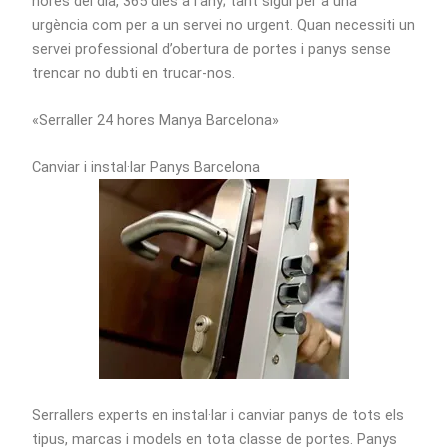
hores del dia, 365 dies a l’any; tant sigui per a una
urgència com per a un servei no urgent. Quan necessiti un
servei professional d’obertura de portes i panys sense
trencar no dubti en trucar-nos.
«Serraller 24 hores Manya Barcelona»
Canviar i instal·lar Panys Barcelona
Serrallers experts en instal·lar i canviar panys de tots els
tipus, marcas i models en tota classe de portes. Panys