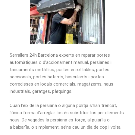
Serrallers 24h Barcelona experts en reparar portes
automàtiques o d’accionament manual, persianes i
tancaments metàl·lics, portes enrotllables, portes
seccionals, portes batents, basculants i portes
corredisses en locals comercials, magatzems, naus
industrials, garatges, pàrquings.
Quan l’eix de la persiana o alguna politja s’han trencat,
l’única forma d’arreglar-los és substituir-los per elements
nous. De vegades la persiana es torça, al pujar’la o
a baixar’la, o simplement, se’ns cau un dia de cop i volta.