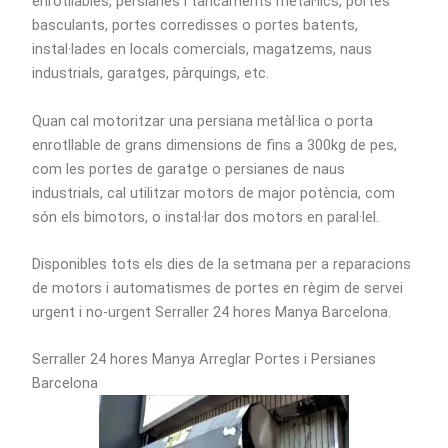
enrotllables, persianes i tancaments metàl·lics, portes
basculants, portes corredisses o portes batents,
instal·lades en locals comercials, magatzems, naus
industrials, garatges, pàrquings, etc.
Quan cal motoritzar una persiana metàl·lica o porta
enrotllable de grans dimensions de fins a 300kg de pes,
com les portes de garatge o persianes de naus
industrials, cal utilitzar motors de major potència, com
són els bimotors, o instal·lar dos motors en paral·lel.
Disponibles tots els dies de la setmana per a reparacions
de motors i automatismes de portes en règim de servei
urgent i no-urgent Serraller 24 hores Manya Barcelona.
Serraller 24 hores Manya Arreglar Portes i Persianes
Barcelona