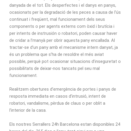
danyada de el tot. Els desperfectes i el danys en panys,
ocasionats per la degradació de les peces a causa de l’ús
continuat i freqüent, mal funcionament dels seus
components o per agents externs com òxid i brutícia i
per intents de instrusión o robatori, poden causar haver
de cridar a l’manyà per obrir aquesta pany encallada. Al
tractar-se d’un pany amb el mecanisme intern danyat, ja
és un problema que s’ha de resoldre el més aviat
possible, perquè pot ocasionar situacions d’inseguretat o
possibilitats de deixar-nos tancats pel seu mal
funcionament.
Realitzem obertures d’emergència de portes i panys de
resposta immediata en casos d’intrusió, intent de
robatori, vandalisme, pèrdua de claus o per oblit a
l’interior de la casa.
Els nostres Serrallers 24h Barcelona estan disponibles 24