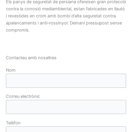
Els panys
de seguretat
de persiana
ofereixen gran
protecció
contra
la
corrosió
mediambiental,
estan
fabricades
en llautó
i
revestides
en crom
amb
bombí
d’alta
seguretat contra
apalancaments
i anti
–
rossinyol
.
Demani
pressupost
sense
compromís.
Contacteu amb nosaltres
Nom
Correu electrònic
Telèfon