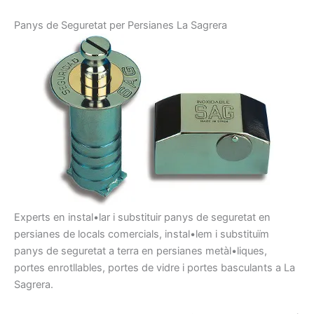
Panys de
Seguretat per
Persianes
La Sagrera
Experts en
instal•lar i
substituir
panys
de seguretat
en
persianes
de locals
comercials
, instal•lem
i
substituïm
pany
s
de seguretat
a
terra
en persianes
metàl•liques,
portes
enrotllables
, portes
de vidre i
portes
basculants
a La
Sagrera
.