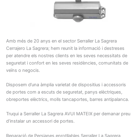
A
mb
més de 20
anys en el sector
Serraller
La Sagrera
Cerrajero
La Sagrera
;
hem
reunit la
informació
i
destreses
per atendre els nostres
clients
en les seves necessitats
de
seguretat
i confort
en les seves residències
, comunitats
de
veïns
o negocis
.
Disposem d’una
àmplia
varietat
de dispositius
i
accessoris
de portes
com a escuts
de seguretat
, panys
elèctriques,
obreportes
elèctrics
, molls
tancaportes
, barres
antipalanca
.
Truqui a
Serraller
La Sagrera
AVUI
MATEIX per demanar preu
d’instalar un accessori de portes
.
R
eparació
de
Persianes
enrotllables
Serraller
La Sagrera