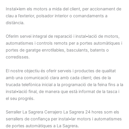
Instal•lem
els
motors
a mida d
el client,
per
accionament
de
clau
a l’exterior,
polsador
interior
o comandaments
a
distància.
Oferim
servei integral
de reparació
i instal•lació de
motors,
automatismes
i
controls
remots
per a portes
automàtiques
i
portes
de garatge
enrotllables
, basculants
, batents
o
corredisses
.
El nostre
objectiu
és oferir
serveis
i
productes
de qualitat
amb
una comunicació
clara amb
cada client
;
des de la
trucada telefònica
inicial a
la programació
de
la feina
fins a la
instal•lació
final
, de manera
que
està informat
de la tasca
i
el seu progrés
.
Serraller
La Sagrera
Cerrajero
La Sagrera
24
hores
som els
serrallers
de confiança
per
instal•lar motors
i
automatismes
de portes
automàtiques
a La Sagrera
.