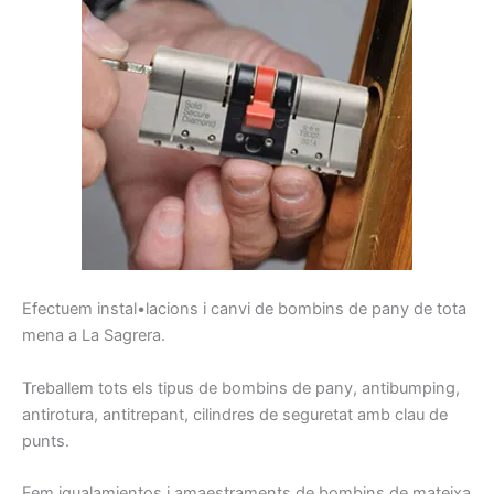
E
fectuem
instal•lacions
i
canvi
de
bombins
de pany
de tota
mena
a La Sagrera
.
Treballem
tots els tipus de
bombins de
pany,
antibumping
,
antirotura
,
antitrepant
, cilindres
de seguretat
amb clau
de
punts.
Fem
igualamientos
i
amaestraments
de
bombins
de
mateixa