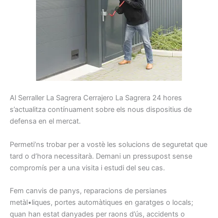
Al
Serraller
La Sagrera Cerrajero La Sagrera
24
hores
s’actualitza
contínuament
sobre els
nous
dispositius
de
defensa
en el mercat.
Permeti’ns
trobar
per a vostè les
solucions
de seguretat
que
tard
o d’hora
necessitarà.
Demani
un pressupost
sense
compromís
per a una
visita i
estudi
del seu cas.
Fem
canvis
de panys
, reparacions
de persianes
metàl•liques,
portes
automàtiques
en garatges
o locals
;
quan han
estat
danyades
per
raons
d’ús,
accidents o