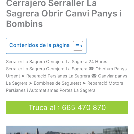
Cerrajero Serraller La
Sagrera Obrir Canvi Panys i
Bombins
Contenidos de la página
Serraller
La Sagrera Cerrajero La Sagrera
24 Hores
Serraller La Sagrera Cerrajero La Sagrera
☎
Obertura
Panys
U
rgent
➤
Reparació
Persianes
La Sagrera
☎
Canviar
panys
La Sagrera
➤
Bombines
de Seguretat
➤
Reparació
Motors
Persianes
i
Automatismes
Portes
La Sagrera
Truca al
:
665 470 870