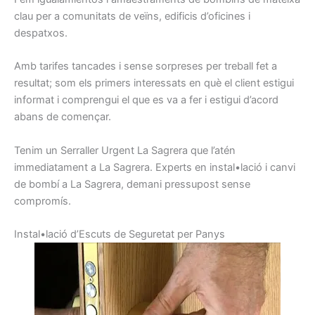
clau
per a comunitats
de veïns
, edificis
d’oficines
i
despatxos.
Amb
tarifes
tancades i
sense
sorpreses
per treball
fet
a
resultat
;
som els
primers
interessats
en què el client
estigui
informat
i
comprengui
el que
es va a
fer i
estigui d’
acord
abans
de començar.
Tenim un
Serraller
Urgent
La Sagrera
que l’atén
immediatament
a La Sagrera
.
Experts
en instal•lació
i canvi
de
bombí a
La Sagrera,
demani
pressupost
sense
compromís
.
I
nstal•lació d’
E
scuts
de Seguretat
per
Panys