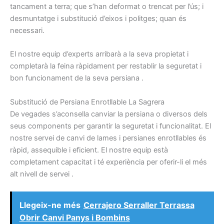
tancament a
terra
;
que s’han
deformat
o trencat
per l’ús
;
i
desmuntatge
i
substitució
d’eixos i
politges
;
quan
és
necessari.
El nostre
equip
d’experts
arribarà
a la seva propietat
i
completarà
la feina ràpidament
per restablir la
seguretat
i
bon
funcionament
de la seva
persiana
.
S
ubstitució
de
Persiana
Enrotllable
La Sagrera
De vegades
s’aconsella
canviar
la persiana
o
diversos dels
seus
components
per garantir la
seguretat
i
funcionalitat.
El
nostre
servei de canvi de
lames
i
persianes
enrotllables
és
ràpid,
assequible
i
eficient.
El nostre
equip
està
completament capacitat
i
té
experiència per
oferir-li el
més
alt
nivell
de servei
.
Llegeix-ne més
Cerrajero Serraller Terrassa
Obrir Canvi Panys i Bombins