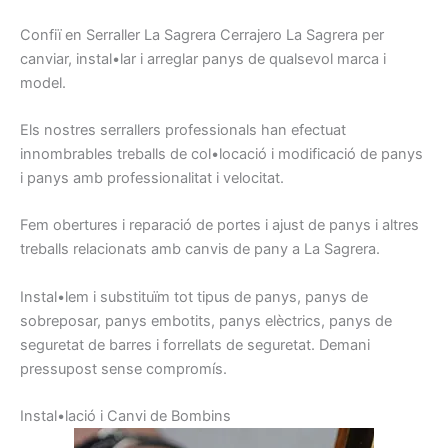
Confiï en
Serraller
La Sagrera
Cerrajero
La Sagrera
per
canviar
, instal•lar
i arreglar
panys
de qualsevol
marca i
model
.
Els nostres
serrallers
professionals han
efectuat
innombrables
treballs
de col•locació i
modificació
de panys
i
panys
amb
professionalitat
i
velocitat.
Fem
obertures
i
reparació
de portes
i ajust
de
panys
i
altres
treballs relacionats
amb canvis
de pany
a La Sagrera
.
Instal•lem
i
substituïm
tot tipus
de panys,
panys de
sobreposar,
panys
embotits
, panys
elèctrics,
panys
de
seguretat
de barres
i
forrellats
de seguretat.
Demani
pressupost
sense
compromís
.
I
nstal•lació
i
C
anvi de
Bombins