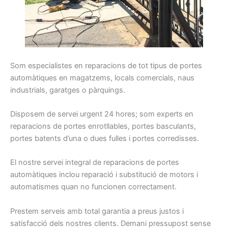
Som
especialistes
en reparacions
de tot tipus
de portes
automàtiques
en magatzems
, locals
comercials
, naus
industrials
, garatges
o pàrquings
.
Disposem
de servei
urgent
24
hores
;
som
experts
en
reparacions
de portes
enrotllables
, portes
basculants
,
portes
batents
d’una o dues
fulles
i
portes
corredisses
.
El nostre
servei integral
de reparacions
de portes
automàtiques
inclou
reparació
i
substitució
de motors
i
automatismes
quan
no funcionen
correctament
.
Prestem
serveis
amb total
garantia
a preus
justos i
satisfacció dels nostres
clients.
Demani
pressupost
sense