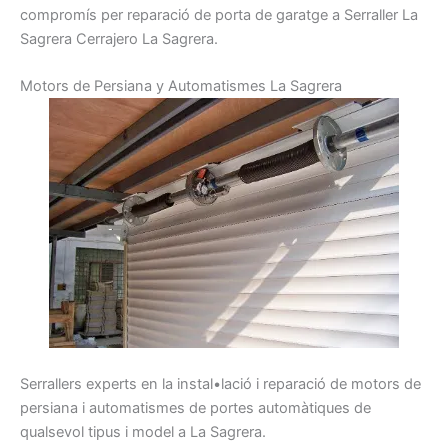
compromís per
reparació de
porta
de garatge a
S
erraller La
Sagrera Cerrajero La Sagrera.
Motors de Persiana y Automatismes La Sagrera
Serrallers
experts
en la instal•lació i
reparació
de motors
de
persiana
i
automatismes
de portes
automàtiques
de
qualsevol
tipus
i model
a La Sagrera
.