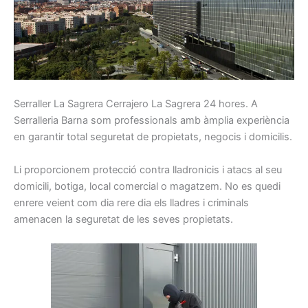
Serraller
La Sagrera Cerrajero La Sagrera
24
hores.
A
Serralleria Barna som p
rofessionals
amb
àmplia
experiència
en
garantir total
seguretat
de propietats,
negocis
i
domicilis.
Li
proporcionem
protecció
contra
lladronicis
i atacs
al seu
domicili
, botiga
, local
comercial o
magatzem.
No es quedi
enrere
veient
com
dia rere dia
els
lladres
i
criminals
amenacen la
seguretat
de les seves propietats
.