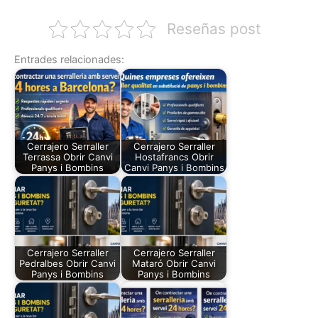
Reseñas post
Entrades relacionades:
Cerrajero Serraller
Cerrajero Serraller
Terrassa Obrir Canvi
Hostafrancs Obrir
Panys i Bombins
Canvi Panys i Bombins
Cerrajero Serraller
Cerrajero Serraller
Pedralbes Obrir Canvi
Mataró Obrir Canvi
Panys i Bombins
Panys i Bombins