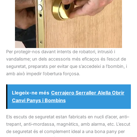
Per
protegir-nos
davant
intents
de robatori,
intrusió
i
vandalisme
;
un dels accessoris
més
eficaços
és
l’escut
de
seguretat
,
preparats
per evitar que
s’accedeixi a
l’
bombin
,
i
amb això
impedir l’obertura
forçosa.
Llegeix-ne més
Cerrajero Serraller Alella Obrir
Canvi Panys i Bombins
Els
escuts
de seguretat
estan fabricats
en
nucli
d’acer,
anti
–
trepant
, anti
–
mordassa
,
magnètics,
amb alarma,
etc.
L’escut
de seguretat
és
el complement ideal
a una bona
pany
per