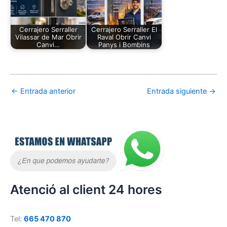
Cerrajero Serraller
Cerrajero Serraller El
Vilassar de Mar Obrir
Raval Obrir Canvi
Canvi…
Panys i Bombins
←
Entrada anterior
Entrada siguiente
→
Atenció al client 24 hores
Tel:
665 470 870