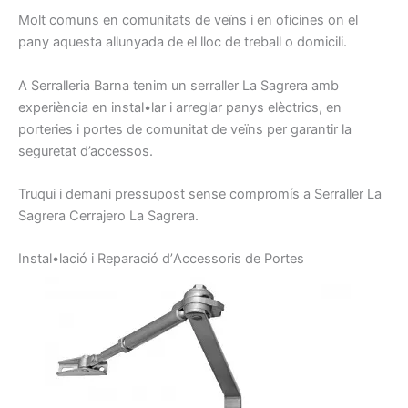
Molt
comuns
en comunitats
de veïns
i
en oficines
on
el
pany
aquesta
allunyada de
el lloc
de treball o
domicili.
A Serralleria
Barna
tenim
un serraller
La Sagrera amb
experiència en
instal•lar
i arreglar
panys
elèctrics,
en
porteries
i
portes
de comunitat
de veïns
per garantir la
seguretat
d’accessos.
Truqui
i demani
pressupost
sense
compromís
a
Serraller
La
Sagrera
Cerrajero
La Sagrera.
I
nstal•lació
i
Reparació d’
A
ccessoris
de Portes