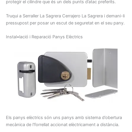
protegir el
cilindre que
és
un dels
punts
d’atac
preferits.
Truqui
a
Serraller
La Sagrera
Cerrajero
La Sagrera
i
demani-li
pressupost
per posar
un escut
de seguretat
en el seu
pany
.
I
nstal•lació
i
Reparació
P
anys
E
lèctrics
Els panys
elèctrics
són uns
panys
amb sistema
d’obertura
mecànica de
l’
forrellat
accionat
elèctricament
a distància.