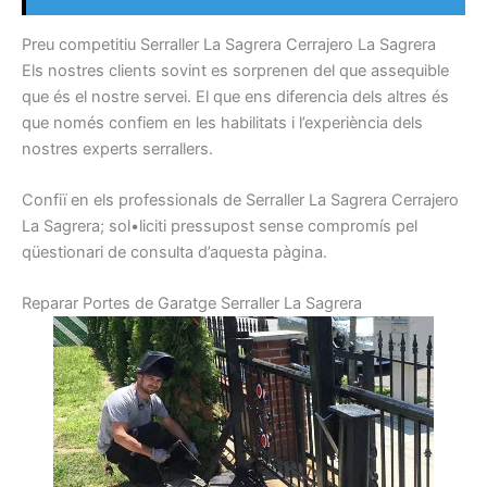
P
reu
competitiu
Serraller
La Sagrera
Cerrajero
La Sagrera
Els nostres
clients sovint
es
sorprenen
del que
assequible
que
és el nostre
servei.
El que
ens diferencia
dels altres
és
que
només
confiem
en les habilitats
i
l’experiència
dels
nostres
experts
serrallers
.
Confiï
en els
professionals de
Serraller
La Sagrera
Cerrajero
La Sagrera
;
sol•liciti
pressupost
sense
compromís
pel
qüestionari
de consulta
d’aquesta pàgina.
R
eparar
Portes
de Garatge
Serraller
La Sagrera