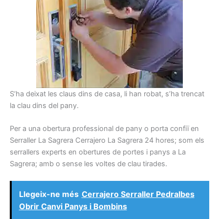
S’ha deixat les claus dins de casa, li han robat, s’ha trencat
la clau dins del pany.
Per a una obertura professional de pany o porta confiï en
Serraller La Sagrera Cerrajero La Sagrera 24 hores; som els
serrallers experts en obertures de portes i panys a La
Sagrera; amb o sense les voltes de clau tirades.
Llegeix-ne més
Cerrajero Serraller Pedralbes
Obrir Canvi Panys i Bombins