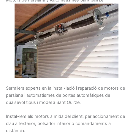
Serrallers
experts
en la instal•lació i
reparació
de motors
de
persiana
i
automatismes
de portes
automàtiques
de
qualsevol
tipus
i model
a Sant Quirze
.
Instal•lem
els
motors
a mida d
el client,
per
accionament
de
clau
a l’exterior,
polsador
interior
o comandaments
a
distància.