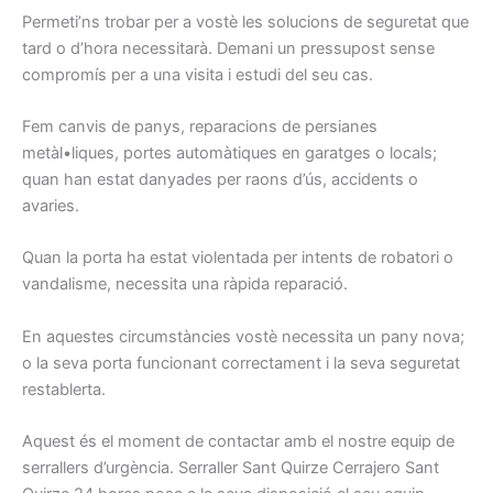
Permeti’ns
trobar
per a vostè les
solucions
de seguretat
que
tard
o d’hora
necessitarà.
Demani
un pressupost
sense
compromís
per a una
visita i
estudi
del seu cas.
Fem
canvis
de panys
, reparacions
de persianes
metàl•liques,
portes
automàtiques
en garatges
o locals
;
quan han
estat
danyades
per
raons
d’ús,
accidents o
avaries.
Quan la porta
ha estat
violentada
per
intents
de robatori
o
vandalisme
, necessita una
ràpida
reparació.
En aquestes
circumstàncies
vostè
necessita
un pany
nova
;
o
la seva porta
funcionant
correctament
i la seva seguretat
restablerta
.
Aquest és el
moment de contactar
amb el nostre
equip
de
serrallers
d’urgència.
Serraller
Sant Quirze
Cerrajero Sant