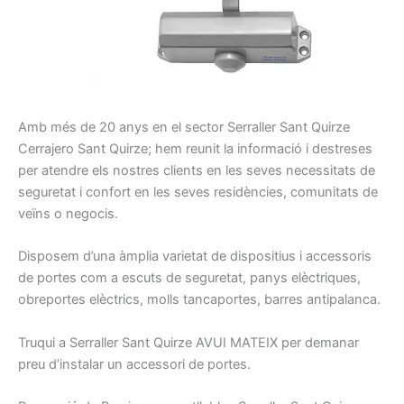
A
mb
més de 20
anys en el sector
Serraller
Sant Quirze
Cerrajero
Sant Quirze
;
hem
reunit la
informació
i
destreses
per atendre els nostres
clients
en les seves necessitats
de
seguretat
i confort
en les seves residències
, comunitats
de
veïns
o negocis
.
Disposem d’una
àmplia
varietat
de dispositius
i
accessoris
de portes
com a escuts
de seguretat
, panys
elèctriques,
obreportes
elèctrics
, molls
tancaportes
, barres
antipalanca
.
Truqui a
Serraller
Sant Quirze
AVUI
MATEIX per demanar
preu d’instalar un accessori de portes
.