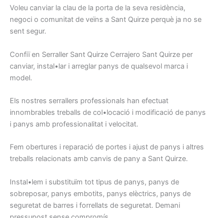
Voleu
canviar la
clau de la porta
de la seva residència
,
negoci
o comunitat de
veïns
a Sant Quirze
perquè ja
no se
sent
segur.
Confiï en
Serraller
Sant Quirze
Cerrajero
Sant Quirze
per
canviar
, instal•lar
i arreglar
panys
de qualsevol
marca i
model
.
Els nostres
serrallers
professionals han
efectuat
innombrables
treballs
de col•locació i
modificació
de panys
i
panys
amb
professionalitat
i
velocitat.
Fem
obertures
i
reparació
de portes
i ajust
de
panys
i
altres
treballs relacionats
amb canvis
de pany
a Sant Quirze
.
Instal•lem
i
substituïm
tot tipus
de panys,
panys de
sobreposar,
panys
embotits
, panys
elèctrics,
panys
de
seguretat
de barres
i
forrellats
de seguretat.
Demani
pressupost
sense
compromís
.