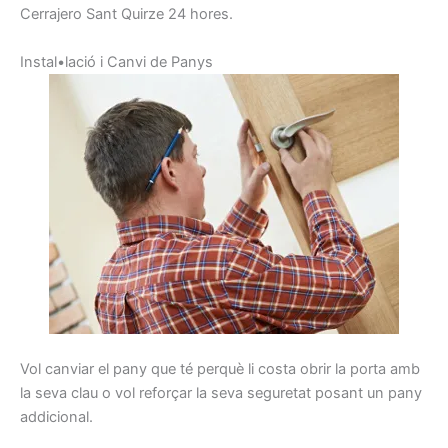
Cerrajero Sant Quirze 24 hores.
I
nstal•lació
i
C
anvi de
Panys
Vol
canviar
el pany
que té perquè
li costa
obrir
la porta
amb
la seva clau
o vol
reforçar la seva
seguretat
posant
un pany
addicional
.