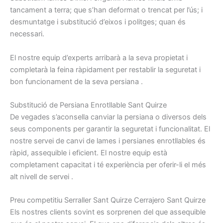
tancament a
terra
;
que s’han
deformat
o trencat
per l’ús
;
i
desmuntatge
i
substitució
d’eixos i
politges
;
quan
és
necessari.
El nostre
equip
d’experts
arribarà
a la seva propietat
i
completarà
la feina ràpidament
per restablir la
seguretat
i
bon
funcionament
de la seva
persiana
.
S
ubstitució
de
Persiana
Enrotllable
Sant Quirze
De vegades
s’aconsella
canviar
la persiana
o
diversos dels
seus
components
per garantir la
seguretat
i
funcionalitat.
El
nostre
servei de canvi de
lames
i
persianes
enrotllables
és
ràpid,
assequible
i
eficient.
El nostre
equip
està
completament capacitat
i
té
experiència per
oferir-li el
més
alt
nivell
de servei
.
P
reu
competitiu
Serraller
Sant Quirze
Cerrajero
Sant Quirze
Els nostres
clients sovint
es
sorprenen
del que
assequible