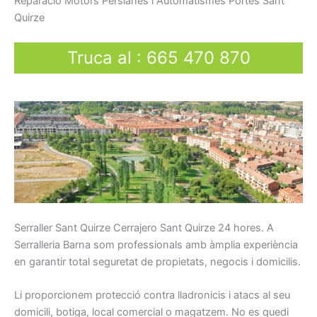
Reparació
Motors
Persianes
i
Automatismes
Portes
Sant
Quirze
Truca al
:
665 470 870
Serraller
Sant Quirze Cerrajero Sant Quirze
24
hores.
A
Serralleria Barna som p
rofessionals
amb
àmplia
experiència
en
garantir total
seguretat
de propietats,
negocis
i
domicilis.
Li
proporcionem
protecció
contra
lladronicis
i atacs
al seu
domicili
, botiga
, local
comercial o
magatzem.
No es quedi