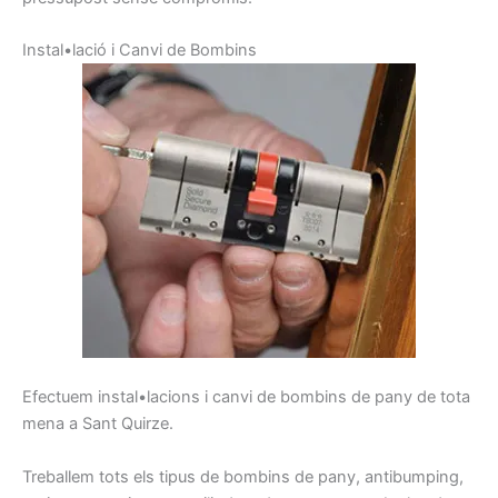
I
nstal•lació
i
C
anvi de
Bombins
E
fectuem
instal•lacions
i
canvi
de
bombins
de pany
de tota
mena
a Sant Quirze
.
Treballem
tots els tipus de
bombins de
pany,
antibumping
,