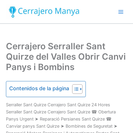
Ir
al
contenido
Cerrajero Serraller Sant
Quirze del Valles Obrir Canvi
Panys i Bombins
Contenidos de la página
Serraller
Sant Quirze Cerrajero Sant Quirze
24 Hores
Serraller Sant Quirze Cerrajero Sant Quirze
☎
Obertura
Panys
U
rgent
➤
Reparació
Persianes
Sant Quirze
☎
Canviar
panys
Sant Quirze
➤
Bombines
de Seguretat
➤