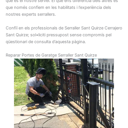
que
és el nostre
servei.
El que
ens diferencia
dels altres
és
que
només
confiem
en les habilitats
i
l’experiència
dels
nostres
experts
serrallers
.
Confiï
en els
professionals de
Serraller
Sant Quirze
Cerrajero
Sant Quirze
;
sol•liciti
pressupost
sense
compromís
pel
qüestionari
de consulta
d’aquesta pàgina.
R
eparar
Portes
de Garatge
Serraller
Sant Quirze