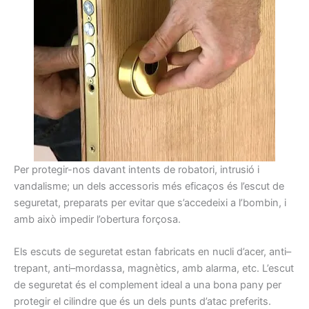
Per
protegir-nos
davant
intents
de robatori,
intrusió
i
vandalisme
;
un dels accessoris
més
eficaços
és
l’escut
de
seguretat
,
preparats
per evitar que
s’accedeixi a
l’
bombin
,
i
amb això
impedir l’obertura
forçosa.
Els
escuts
de seguretat
estan fabricats
en
nucli
d’acer,
anti
–
trepant
, anti
–
mordassa
,
magnètics,
amb alarma,
etc.
L’escut
de seguretat
és
el complement ideal
a una bona
pany
per
protegir el
cilindre que
és
un dels
punts
d’atac
preferits.