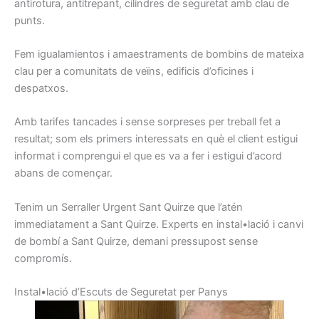
antirotura
,
antitrepant
, cilindres
de seguretat
amb clau
de
punts.
Fem
igualamientos
i
amaestraments
de
bombins
de
mateixa
clau
per a comunitats
de veïns
, edificis
d’oficines
i
despatxos.
Amb
tarifes
tancades i
sense
sorpreses
per treball
fet
a
resultat
;
som els
primers
interessats
en què el client
estigui
informat
i
comprengui
el que
es va a
fer i
estigui d’
acord
abans
de començar.
Tenim un
Serraller
Urgent
Sant Quirze
que l’atén
immediatament
a Sant Quirze
.
Experts
en instal•lació
i canvi
de
bombí a
Sant Quirze,
demani
pressupost
sense
compromís
.
I
nstal•lació d’
E
scuts
de Seguretat
per
Panys