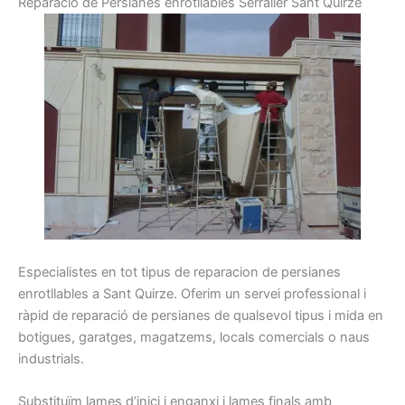
R
eparació
de
Persianes
enrotllables
Serraller
Sant Quirze
Especialistes
en tot
tipus
de reparacion de
persianes
enrotllables
a Sant Quirze
.
Oferim
un servei
professional
i
ràpid
de reparació
de persianes
de qualsevol
tipus
i
mida
en
botigues,
garatges
, magatzems
, locals
comercials o
naus
industrials.
Substituïm
lames
d’inici i
enganxi
i
lames
finals amb