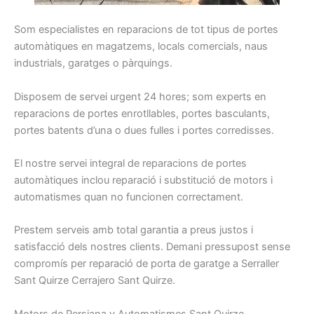
Som
especialistes
en reparacions
de tot tipus
de portes
automàtiques
en magatzems
, locals
comercials
, naus
industrials
, garatges
o pàrquings
.
Disposem
de servei
urgent
24
hores
;
som
experts
en
reparacions
de portes
enrotllables
, portes
basculants
,
portes
batents
d’una o dues
fulles
i
portes
corredisses
.
El nostre
servei integral
de reparacions
de portes
automàtiques
inclou
reparació
i
substitució
de motors
i
automatismes
quan
no funcionen
correctament
.
Prestem
serveis
amb total
garantia
a preus
justos i
satisfacció dels nostres
clients.
Demani
pressupost
sense
compromís per
reparació de
porta
de garatge a
S
erraller
Sant Quirze Cerrajero Sant Quirze.
Motors de Persiana y Automatismes Sant Quirze