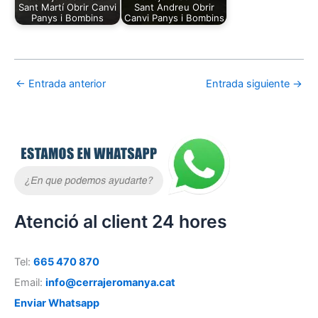
Sant Martí Obrir Canvi
Sant Andreu Obrir
Panys i Bombins
Canvi Panys i Bombins
←
Entrada anterior
Entrada siguiente
→
Atenció al client 24 hores
Tel:
665 470 870
Email:
info@cerrajeromanya.cat
Enviar Whatsapp