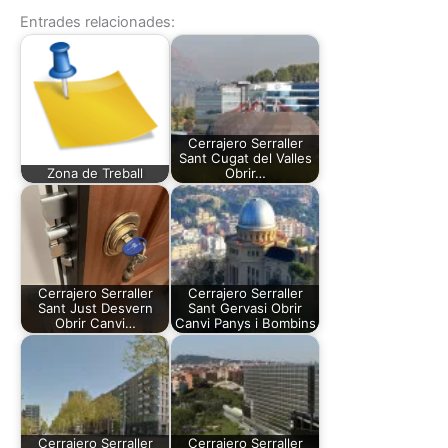
Entrades relacionades:
Cerrajero Serraller
Sant Cugat del Valles
Zona de Treball
Obrir…
Cerrajero Serraller
Cerrajero Serraller
Sant Just Desvern
Sant Gervasi Obrir
Obrir Canvi…
Canvi Panys i Bombins
Cerrajero Serraller
Cerrajero Serraller