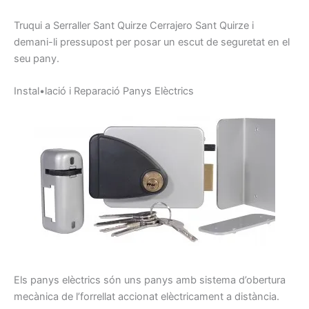
Truqui
a
Serraller
Sant Quirze
Cerrajero
Sant Quirze
i
demani-li
pressupost
per posar
un escut
de seguretat
en el
seu
pany
.
I
nstal•lació
i
Reparació
P
anys
E
lèctrics
Els panys
elèctrics
són uns
panys
amb sistema
d’obertura
mecànica de
l’
forrellat
accionat
elèctricament
a distància.