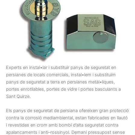
Experts en
instal•lar i
substituir
panys
de seguretat
en
persianes
de locals
comercials
, instal•lem
i
substituïm
pany
s
de seguretat
a
terra
en persianes
metàl•liques,
portes
enrotllables
, portes
de vidre i
portes
basculants
a
Sant Quirze
.
Els panys
de seguretat
de persiana
ofereixen gran
protecció
contra
la
corrosió
mediambiental,
estan
fabricades
en llautó
i
revestides
en crom
amb
bombí
d’alta
seguretat contra
apalancaments
i anti
–
rossinyol
.
Demani
pressupost
sense