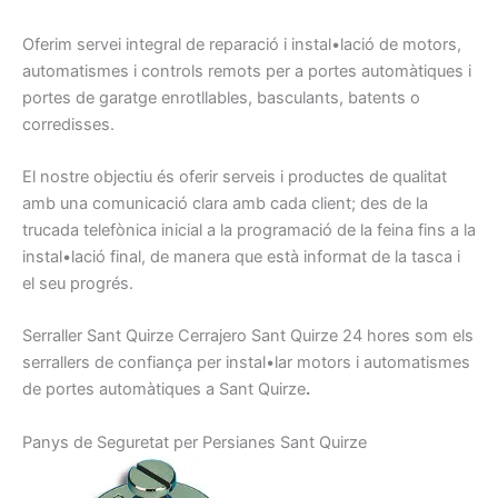
Oferim
servei integral
de reparació
i instal•lació de
motors,
automatismes
i
controls
remots
per a portes
automàtiques
i
portes
de garatge
enrotllables
, basculants
, batents
o
corredisses
.
El nostre
objectiu
és oferir
serveis
i
productes
de qualitat
amb
una comunicació
clara amb
cada client
;
des de la
trucada telefònica
inicial a
la programació
de
la feina
fins a la
instal•lació
final
, de manera
que
està informat
de la tasca
i
el seu progrés
.
Serraller
Sant Quirze
Cerrajero
Sant Quirze
24
hores
som els
serrallers
de confiança
per
instal•lar motors
i
automatismes
de portes
automàtiques
a Sant Quirze
.
Panys de
Seguretat per
Persianes
Sant Quirze