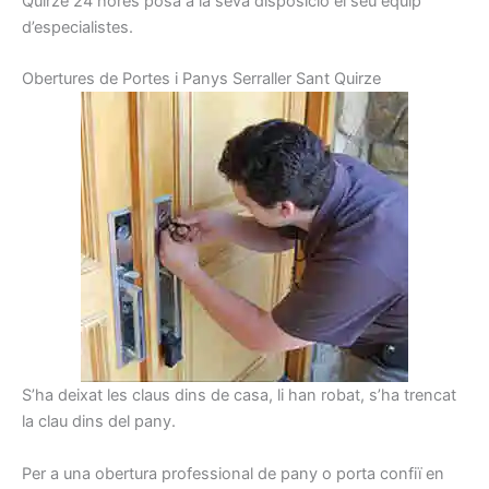
Quirze
24
hores
posa a la seva
disposició el seu
equip
d’especialistes.
Obertures
de Portes
i
Panys
Serraller
Sant Quirze
S’ha deixat les claus dins de casa, li han robat, s’ha trencat
la clau dins del pany.
Per a una obertura professional de pany o porta confiï en