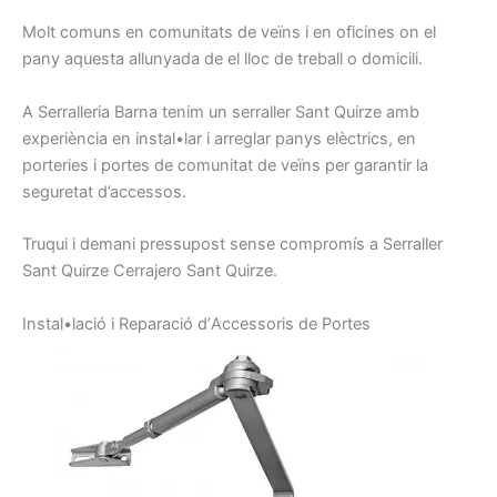
Molt
comuns
en comunitats
de veïns
i
en oficines
on
el
pany
aquesta
allunyada de
el lloc
de treball o
domicili.
A Serralleria
Barna
tenim
un serraller
Sant Quirze amb
experiència en
instal•lar
i arreglar
panys
elèctrics,
en
porteries
i
portes
de comunitat
de veïns
per garantir la
seguretat
d’accessos.
Truqui
i demani
pressupost
sense
compromís
a
Serraller
Sant Quirze
Cerrajero
Sant Quirze.
I
nstal•lació
i
Reparació d’
A
ccessoris
de Portes