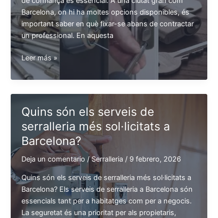
de confiança és essencial. A una ciutat gran com
Barcelona, on hi ha moltes opcions disponibles, és
important saber en què fixar-se abans de contractar
un professional. En aquesta
Quines
Leer más »
empreses
de
serralleria
a
Quins són els serveis de
Barcelona
serralleria més sol·licitats a
ofereixen
Barcelona?
un
bon
Deja un comentario
/
Serralleria
/
9 febrero, 2026
servei
24
Quins són els serveis de serralleria més sol·licitats a
hores?
Barcelona? Els serveis de serralleria a Barcelona són
essencials tant per a habitatges com per a negocis.
La seguretat és una prioritat per als propietaris,