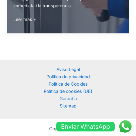
immediata i la transparència
Quina
Leer más »
és
la
millor
serralleria
d’urgència
a
Aviso Legal
Barcelona?
Política de privacidad
Política de Cookies
Política de cookies (UE)
Garantía
Sitemap
Enviar WhatsApp
Copyright © 2026