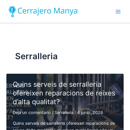
Ir
al
contenido
Serralleria
Quins serveis de serralleria
ofereixen reparacions de reixes
d’alta qualitat?
Deja un comentario
/
Serralleria
/
4 junio, 2026
Quins serveis de serralleria ofereixen reparacions de