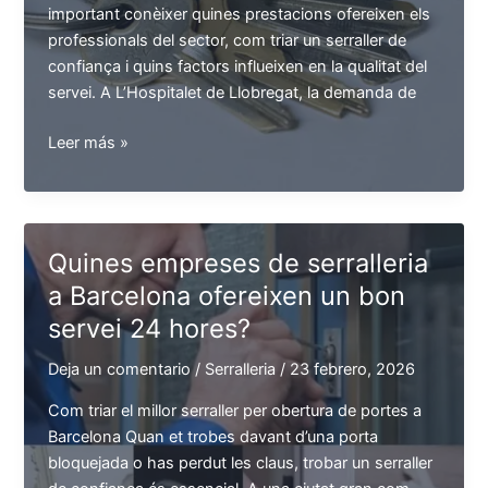
important conèixer quines prestacions ofereixen els
professionals del sector, com triar un serraller de
confiança i quins factors influeixen en la qualitat del
servei. A L’Hospitalet de Llobregat, la demanda de
Quins
Leer más »
són
els
millors
serveis
Quines empreses de serralleria
de
a Barcelona ofereixen un bon
serralleria
servei 24 hores?
a
l’Hospitalet
Deja un comentario
/
Serralleria
/
23 febrero, 2026
de
Llobregat?
Com triar el millor serraller per obertura de portes a
Barcelona Quan et trobes davant d’una porta
bloquejada o has perdut les claus, trobar un serraller