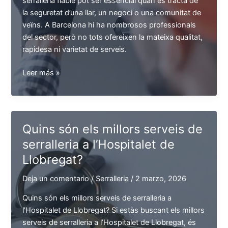
serralleria fiable pot ser essencial quan es tracta de
la seguretat d’una llar, un negoci o una comunitat de
veïns. A Barcelona hi ha nombrosos professionals
del sector, però no tots ofereixen la mateixa qualitat,
rapidesa ni varietat de serveis.
Quines
Leer más »
empreses
ofereixen
els
serveis
Quins són els millors serveis de
de
serralleria a l’Hospitalet de
serralleria
Llobregat?
més
complets
Deja un comentario
/
Serralleria
/
2 marzo, 2026
a
Barcelona?
Quins són els millors serveis de serralleria a
l’Hospitalet de Llobregat? Si estàs buscant els millors
serveis de serralleria a l’Hospitalet de Llobregat, és