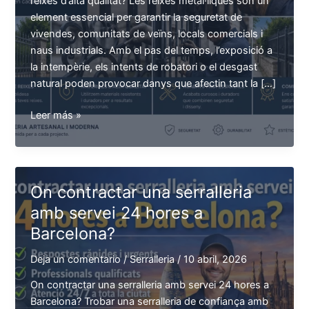
reixes d’alta qualitat? Les reixes metàl·liques són un
element essencial per garantir la seguretat de
vivendes, comunitats de veïns, locals comercials i
naus industrials. Amb el pas del temps, l’exposició a
la intempèrie, els intents de robatori o el desgast
natural poden provocar danys que afectin tant la […]
Quins
Leer más »
serveis
de
serralleria
ofereixen
On contractar una serralleria
reparacions
amb servei 24 hores a
de
Barcelona?
reixes
d’alta
Deja un comentario
/
Serralleria
/
10 abril, 2026
qualitat?
On contractar una serralleria amb servei 24 hores a
Barcelona? Trobar una serralleria de confiança amb