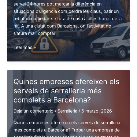
servei 24 hores pot marcar la diferència en
situacions d’urgència com perdre les claus, patir un
robatori o quedar-se fora de casa a altes hores de la
nit. A una ciutat com Barcelona, on l’activitat no
s’atura mai, comptar
On
Leer más »
contractar
una
serralleria
amb
Quines empreses ofereixen els
servei
serveis de serralleria més
24
complets a Barcelona?
hores
a
Deja un comentario
/
Serralleria
/
6 marzo, 2026
Barcelona?
Quines empreses ofereixen els serveis de serralleria
més complets a Barcelona? Trobar una empresa de