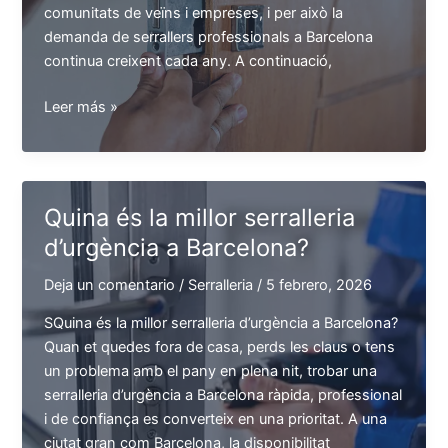
comunitats de veïns i empreses, i per això la
demanda de serrallers professionals a Barcelona
continua creixent cada any. A continuació,
Quins
Leer más »
són
els
serveis
de
Quina és la millor serralleria
serralleria
d’urgència a Barcelona?
més
sol·licitats
Deja un comentario
/
Serralleria
/
5 febrero, 2026
a
Barcelona?
SQuina és la millor serralleria d’urgència a Barcelona?
Quan et quedes fora de casa, perds les claus o tens
un problema amb el pany en plena nit, trobar una
serralleria d’urgència a Barcelona ràpida, professional
i de confiança es converteix en una prioritat. A una
ciutat gran com Barcelona, la disponibilitat