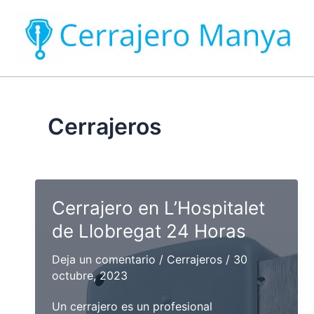
Ir
al
contenido
Cerrajeros
Cerrajero en L’Hospitalet
de Llobregat 24 Horas
Deja un comentario
/
Cerrajeros
/
30
octubre, 2023
Un cerrajero es un profesional