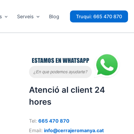
s
Serveis
Blog
Truqui: 665 470 870
Atenció al client 24
hores
Tel:
665 470 870
Email:
info@cerrajeromanya.cat