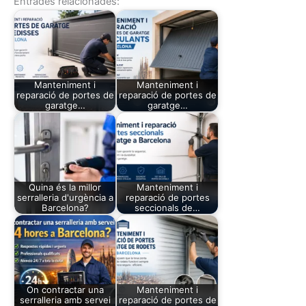
Entrades relacionades:
Manteniment i
Manteniment i
reparació de portes de
reparació de portes de
garatge…
garatge…
Quina és la millor
Manteniment i
serralleria d'urgència a
reparació de portes
Barcelona?
seccionals de…
On contractar una
Manteniment i
serralleria amb servei
reparació de portes de